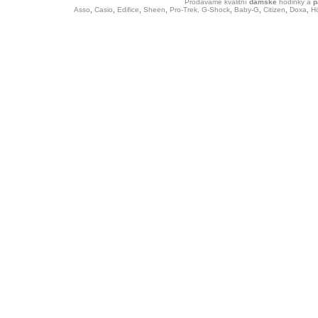
Prodáváme kvalitní
dámské
hodinky
a
p
Asso
,
Casio
,
Edifice
,
Sheen
,
Pro-Trek,
G-Shock
,
Baby-G
,
Citizen
,
Doxa
,
H