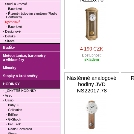
- Stolní a krbové
- Bateriové
- Řízené rádiovým signálem (Radio
Controlled)
- Kyvadlové
- Bateriové
- Designové
- Dětské
- Síťové
Budíky
4 190 CZK
Dostupnost:
Meteostanice, barometry
skladem
a vlhkoměry
Minutky
Stopky a krokoměry
Nástěnné analogové
R
hodiny JVD
HODINKY
NS22017.78
- _CHYTRÉ HODINKY
- Asso
- Casio
- Baby-G
- Collection
- Edifice
- G-Shock
- Pro Trek
- Radio Controlled
- Sheen