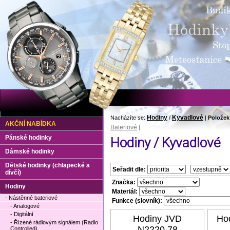
Hodiny
Kyvadlové
Nacházíte se:
/
|
Položek
AKČNÍ NABÍDKA
Bateriové
|
Pánské hodinky
Hodiny / Kyvadlové
Dámské hodinky
Dětské hodinky (chlapecké a
Seřadit dle:
dívčí)
Značka:
Hodiny
Materiál:
- Nástěnné bateriové
Funkce (slovník):
- Analogové
- Digitální
Hodiny JVD
Ho
- Řízené rádiovým signálem (Radio
N2220.78
Controlled)