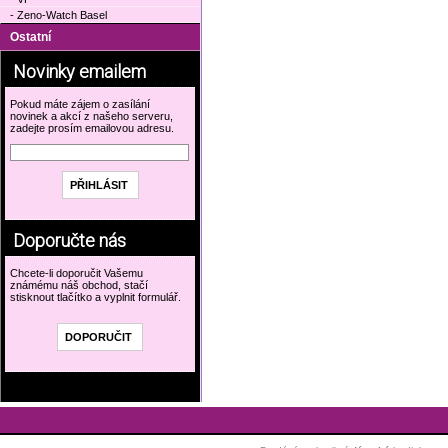
- Zeno-Watch Basel
Ostatní
Novinky emailem
Pokud máte zájem o zasílání
novinek a akcí z našeho serveru,
zadejte prosím emailovou adresu.
Doporučte nás
Chcete-li doporučit Vašemu
známému náš obchod, stačí
stisknout tlačítko a vyplnit formulář.