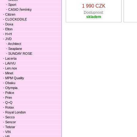
- Sport
1 990 CZK
- CASIO řemínky
Dostupnost:
- Citizen
skladem
- CLOCKODILE
- Doxa
- Elton
- H+H
- JVD
- Architect
- Seaplane
- SUNDAY ROSE
- Lacerta
- LAVVU
- Len.nox
- Minet
- MPM Quality
- Obaku
- Olympia
- Police
- Prim
- Q+Q
- Rotax
- Royal London
- Secco
- Sencor
- Telstar
- VIN
- VP