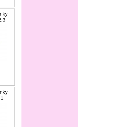
nky
.3
nky
.1