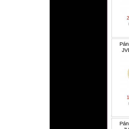
Pán
JV
Pán