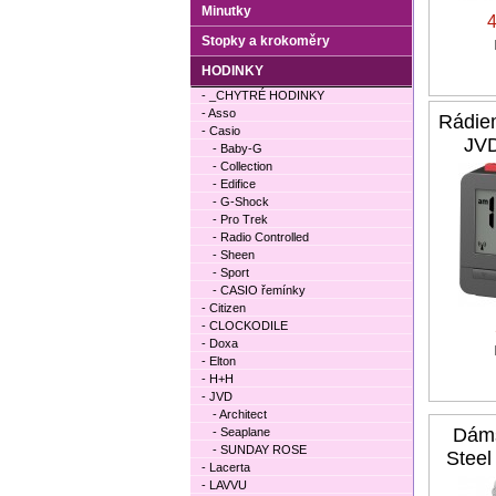
Minutky
Stopky a krokoměry
HODINKY
- _CHYTRÉ HODINKY
- Asso
Rádie
- Casio
JV
- Baby-G
- Collection
- Edifice
- G-Shock
- Pro Trek
- Radio Controlled
- Sheen
- Sport
- CASIO řemínky
- Citizen
- CLOCKODILE
- Doxa
- Elton
- H+H
- JVD
- Architect
Dám
- Seaplane
- SUNDAY ROSE
Stee
- Lacerta
- LAVVU