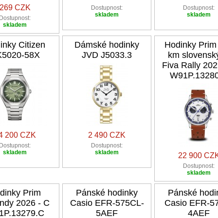
269 CZK
Dostupnost:
Dostupnost:
skladem
skladem
Dostupnost:
skladem
inky Citizen
Dámské hodinky
Hodinky Prim
5020-58X
JVD J5033.3
km slovensk
Fiva Rally 202
W91P.1328
4 200 CZK
2 490 CZK
Dostupnost:
Dostupnost:
skladem
skladem
22 900 CZ
Dostupnost:
skladem
dinky Prim
Pánské hodinky
Pánské hodi
ndy 2026 - C
Casio EFR-575CL-
Casio EFR-5
1P.13279.C
5AEF
4AEF