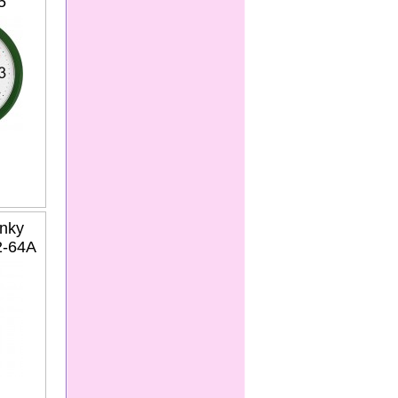
5
nky
2-64A