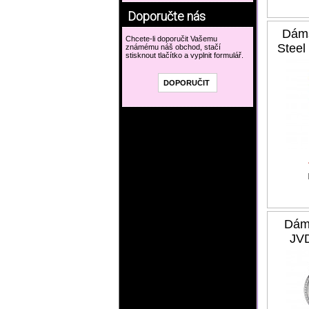
Doporučte nás
Dám
Chcete-li doporučit Vašemu
Stee
známému náš obchod, stačí
stisknout tlačítko a vyplnit formulář.
Dám
JV