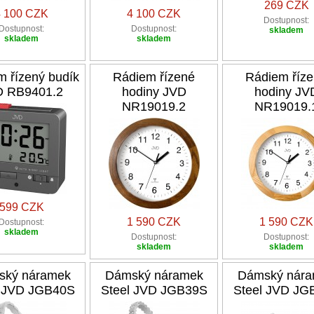
269 CZK
4 100 CZK
4 100 CZK
Dostupnost:
Dostupnost:
Dostupnost:
skladem
skladem
skladem
m řízený budík
Rádiem řízené
Rádiem říz
D RB9401.2
hodiny JVD
hodiny JV
NR19019.2
NR19019.
599 CZK
1 590 CZK
1 590 CZK
Dostupnost:
skladem
Dostupnost:
Dostupnost:
skladem
skladem
ský náramek
Dámský náramek
Dámský nár
l JVD JGB40S
Steel JVD JGB39S
Steel JVD JG