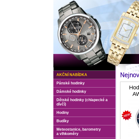
Nejnov
AKČNÍ NABÍDKA
Pánské hodinky
Hod
Dámské hodinky
AW
Dětské hodinky (chlapecké a
dívčí)
Hodiny
Budíky
Meteostanice, barometry
a vlhkoměry