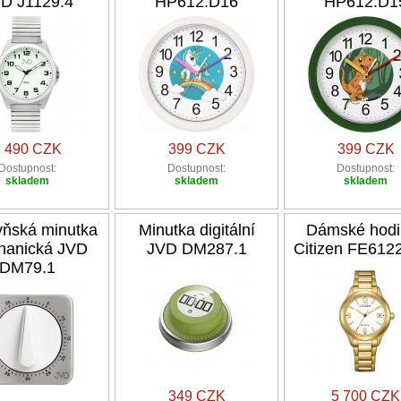
D J1129.4
HP612.D16
HP612.D1
1 490 CZK
399 CZK
399 CZK
Dostupnost:
Dostupnost:
Dostupnost:
skladem
skladem
skladem
ňská minutka
Minutka digitální
Dámské hodi
hanická JVD
JVD DM287.1
Citizen FE612
DM79.1
349 CZK
5 700 CZK