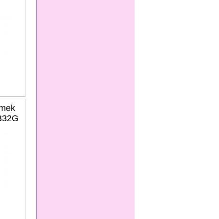
amek
B32G