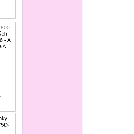
 500
ých
6 - A
0.A
K
nky
75D-