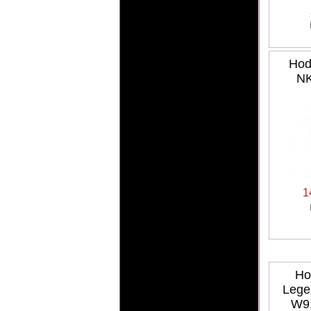
Hod
NK
1
Ho
Lege
W9