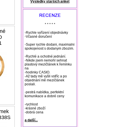
Výsledky starších anket
natural remedies rosacea
* * * * *
ené
-Rychle vyřízení objednávky
D
-Včasné doručení
1
-Super rychle dodani, maximalni
spokojenost s dodanym zbozim.
-Rychlé a ochotné jednání.
-Nikde jsem nemohl sehnat
plastový mezičlánek k řemínku
na
-hodinky CASIO.
-Až tady mě vyšli vstříc a po
objednání mě mezičlánek
poslali.
-pestrá nabídka, perfektní
komunikace a dobré ceny
-rychlost
-krásné zboží
amek
-dobrá cena
B38S
a další...