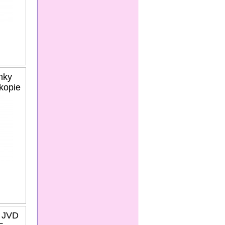
nky
kopie
y JVD