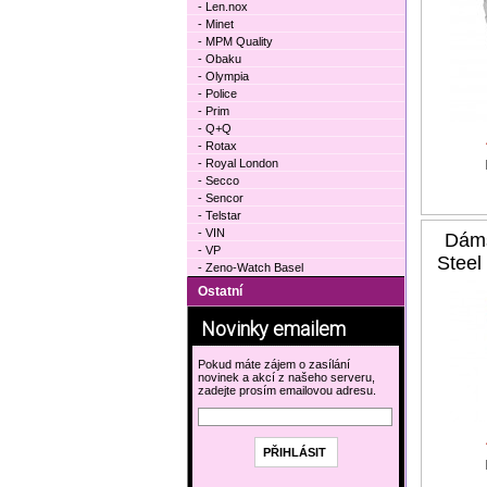
- Len.nox
- Minet
- MPM Quality
- Obaku
- Olympia
- Police
- Prim
- Q+Q
- Rotax
- Royal London
- Secco
- Sencor
- Telstar
- VIN
Dám
- VP
Stee
- Zeno-Watch Basel
Ostatní
Novinky emailem
Pokud máte zájem o zasílání
novinek a akcí z našeho serveru,
zadejte prosím emailovou adresu.