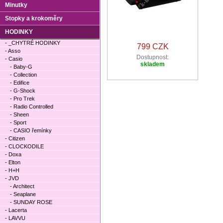
Minutky
Stopky a krokoměry
HODINKY
- _CHYTRÉ HODINKY
799 CZK
- Asso
Dostupnost:
- Casio
skladem
- Baby-G
- Collection
- Edifice
- G-Shock
- Pro Trek
- Radio Controlled
- Sheen
- Sport
- CASIO řemínky
- Citizen
- CLOCKODILE
- Doxa
- Elton
- H+H
- JVD
- Architect
- Seaplane
- SUNDAY ROSE
- Lacerta
- LAVVU