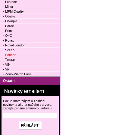
- Len.nox
- Minet
- MPM Quality
- Obaku
- Olympia
- Police
- Prim
- Q+Q
- Rotax
- Royal London
- Secco
- Sencor
- Telstar
- VIN
- VP
- Zeno-Watch Basel
Ostatní
Novinky emailem
Pokud máte zájem o zasílání
novinek a akcí z našeho serveru,
zadejte prosím emailovou adresu.