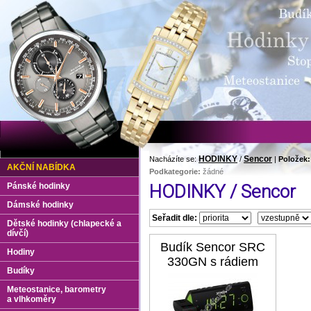
HODINKY
Sencor
Nacházíte se:
/
|
Položek:
AKČNÍ NABÍDKA
Podkategorie:
žádné
Pánské hodinky
HODINKY / Sencor
Dámské hodinky
Seřadit dle:
Dětské hodinky (chlapecké a
dívčí)
Budík Sencor SRC
Hodiny
330GN s rádiem
Budíky
Meteostanice, barometry
a vlhkoměry