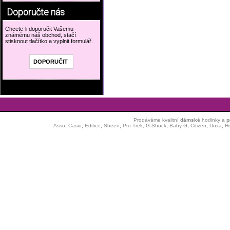
Doporučte nás
Chcete-li doporučit Vašemu
známému náš obchod, stačí
stisknout tlačítko a vyplnit formulář.
Prodáváme kvalitní
dámské
hodinky
a
p
Asso
,
Casio
,
Edifice
,
Sheen
,
Pro-Trek,
G-Shock
,
Baby-G
,
Citizen
,
Doxa
,
H