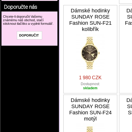
Doporučte nás
Dámské hodinky
Dá
SUNDAY ROSE
S
Chcete-li doporučit Vašemu
známému náš obchod, stačí
Fashion SUN-F21
Fa
stisknout tlačítko a vyplnit formulář.
kolibřík
1 980 CZK
Dostupnost:
skladem
Dámské hodinky
Dá
SUNDAY ROSE
S
Fashion SUN-F24
S
motýl