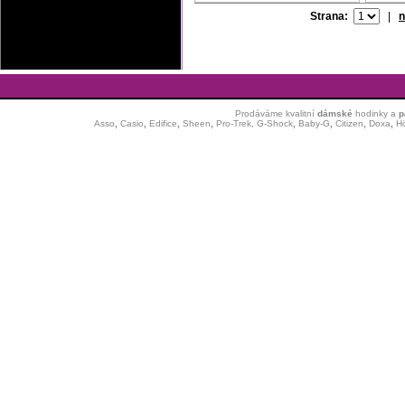
Strana:
|
n
Prodáváme kvalitní
dámské
hodinky
a
p
Asso
,
Casio
,
Edifice
,
Sheen
,
Pro-Trek,
G-Shock
,
Baby-G
,
Citizen
,
Doxa
,
H