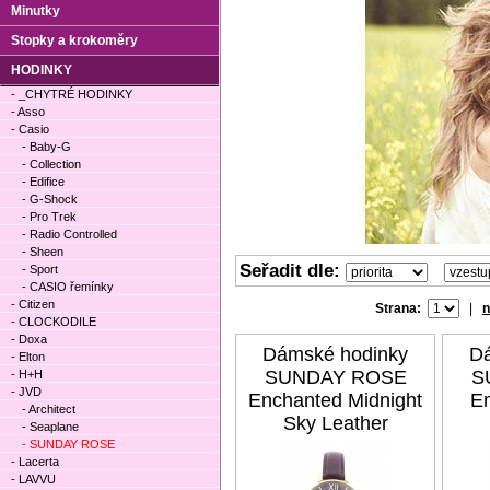
Minutky
Stopky a krokoměry
HODINKY
- _CHYTRÉ HODINKY
- Asso
- Casio
- Baby-G
- Collection
- Edifice
- G-Shock
- Pro Trek
- Radio Controlled
- Sheen
Seřadit dle:
- Sport
- CASIO řemínky
- Citizen
Strana:
|
n
- CLOCKODILE
- Doxa
Dámské hodinky
Dá
- Elton
SUNDAY ROSE
S
- H+H
- JVD
Enchanted Midnight
E
- Architect
Sky Leather
- Seaplane
- SUNDAY ROSE
- Lacerta
- LAVVU