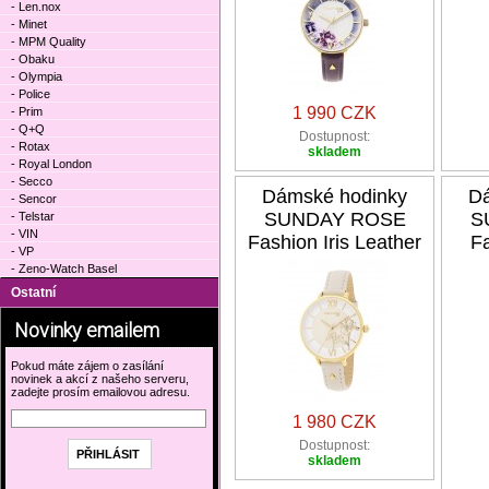
- Len.nox
- Minet
- MPM Quality
- Obaku
- Olympia
- Police
1 990 CZK
- Prim
- Q+Q
Dostupnost:
- Rotax
skladem
- Royal London
- Secco
Dámské hodinky
Dá
- Sencor
SUNDAY ROSE
S
- Telstar
- VIN
Fashion Iris Leather
F
- VP
- Zeno-Watch Basel
Ostatní
Novinky emailem
Pokud máte zájem o zasílání
novinek a akcí z našeho serveru,
zadejte prosím emailovou adresu.
1 980 CZK
Dostupnost:
skladem