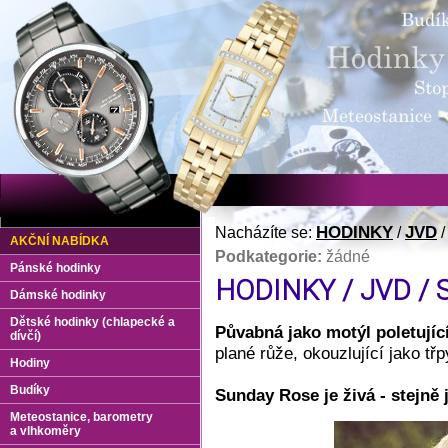
HODINKY
JVD
Nacházíte se:
/
AKČNÍ NABÍDKA
Podkategorie:
žádné
Pánské hodinky
HODINKY / JVD / 
Dámské hodinky
Dětské hodinky (chlapecké a
Půvabná jako motýl poletující
dívčí)
plané růže, okouzlující jako třp
Hodiny
Budíky
Sunday Rose je živá - stejně j
Meteostanice, barometry
a vlhkoměry