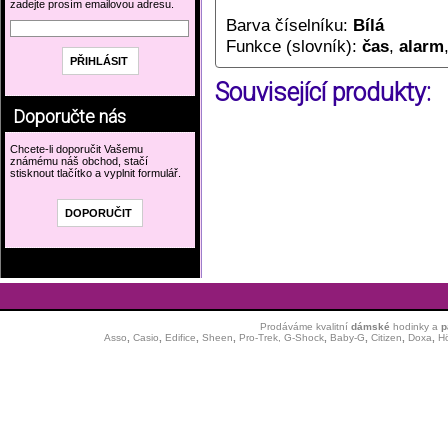
zadejte prosím emailovou adresu.
Barva číselníku:
Bílá
Funkce (slovník):
čas
,
alarm
Související produkty:
Doporučte nás
Chcete-li doporučit Vašemu
známému náš obchod, stačí
stisknout tlačítko a vyplnit formulář.
Prodáváme kvalitní
dámské
hodinky
a
p
Asso
,
Casio
,
Edifice
,
Sheen
,
Pro-Trek,
G-Shock
,
Baby-G
,
Citizen
,
Doxa
,
H