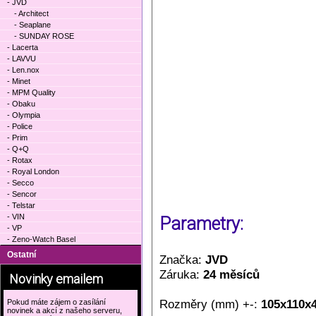
- JVD
- Architect
- Seaplane
- SUNDAY ROSE
- Lacerta
- LAVVU
- Len.nox
- Minet
- MPM Quality
- Obaku
- Olympia
- Police
- Prim
- Q+Q
- Rotax
- Royal London
- Secco
- Sencor
- Telstar
- VIN
Parametry:
- VP
- Zeno-Watch Basel
Ostatní
Značka:
JVD
Záruka:
24 měsíců
Novinky emailem
Rozměry (mm) +-:
105x110x
Pokud máte zájem o zasílání
novinek a akcí z našeho serveru,