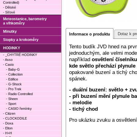
Controlled)
- Dětské
- Síťové
Meteostanice, barometry
a vlhkoměry
Minutky
Dotaz k pr
Informace o produktu
Stopky a krokoměry
Tento budík JVD hned na prv
HODINKY
jednoduchým, ale velmi mode
- _CHYTRÉ HODINKY
například
osvětlení číselníku
- Asso
- Casio
kde světlo přechází plynule
- Baby-G
opakované buzení a tichý cho
- Collection
spánek.
- Edifice
- G-Shock
- duální buzení: světlo + zv
- Pro Trek
- Radio Controlled
- při buzení mění plynule ba
- Sheen
- melodie
- Sport
- tichý chod
- CASIO řemínky
- Citizen
- CLOCKODILE
Pro ukázku zvuku a osvětlen
- Doxa
- Elton
- H+H