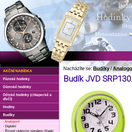
Budíky
Analog
Nacházíte se:
/
AKČNÍ NABÍDKA
Budík JVD SRP130
Pánské hodinky
Dámské hodinky
Dětské hodinky (chlapecké a
dívčí)
Hodiny
Budíky
- Analogové
- Digitální
- Řízené rádiovým signálem (Radio