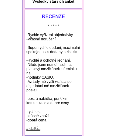
Výsledky starších anket
natural remedies rosacea
* * * * *
-Rychle vyřízení objednávky
-Včasné doručení
-Super rychle dodani, maximalni
spokojenost s dodanym zbozim.
-Rychlé a ochotné jednání.
-Nikde jsem nemohl sehnat
plastový mezičlánek k řemínku
na
-hodinky CASIO.
-Až tady mě vyšli vstříc a po
objednání mě mezičlánek
poslali.
-pestrá nabídka, perfektní
komunikace a dobré ceny
-rychlost
-krásné zboží
-dobrá cena
a další...