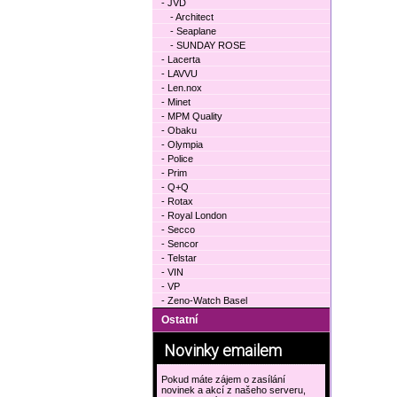
- JVD
- Architect
- Seaplane
- SUNDAY ROSE
- Lacerta
- LAVVU
- Len.nox
- Minet
- MPM Quality
- Obaku
- Olympia
- Police
- Prim
- Q+Q
- Rotax
- Royal London
- Secco
- Sencor
- Telstar
- VIN
- VP
- Zeno-Watch Basel
Ostatní
Novinky emailem
Pokud máte zájem o zasílání
novinek a akcí z našeho serveru,