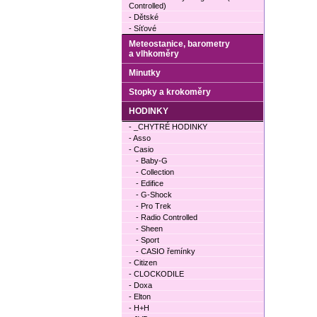
Controlled)
- Dětské
- Síťové
Meteostanice, barometry
a vlhkoměry
Minutky
Stopky a krokoměry
HODINKY
- _CHYTRÉ HODINKY
- Asso
- Casio
- Baby-G
- Collection
- Edifice
- G-Shock
- Pro Trek
- Radio Controlled
- Sheen
- Sport
- CASIO řemínky
- Citizen
- CLOCKODILE
- Doxa
- Elton
- H+H