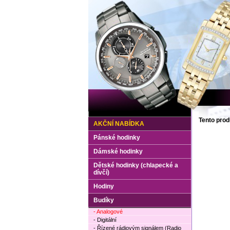
Tento prod
AKČNÍ NABÍDKA
Pánské hodinky
Dámské hodinky
Dětské hodinky (chlapecké a
dívčí)
Hodiny
Budíky
- Analogové
- Digitální
- Řízené rádiovým signálem (Radio