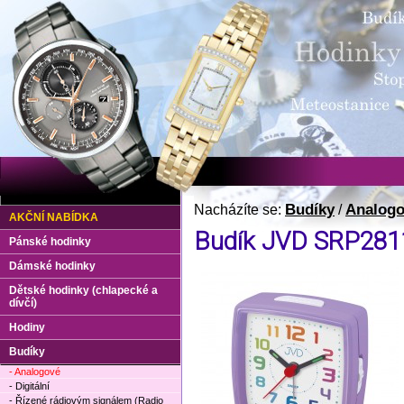
Budíky
Analog
Nacházíte se:
/
AKČNÍ NABÍDKA
Budík JVD SRP281
Pánské hodinky
Dámské hodinky
Dětské hodinky (chlapecké a
dívčí)
Hodiny
Budíky
- Analogové
- Digitální
- Řízené rádiovým signálem (Radio