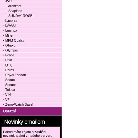
- JVD
- Architect
- Seaplane
- SUNDAY ROSE
- Lacerta
- LAVVU
- Len.nox
- Minet
- MPM Quality
- Obaku
- Olympia
- Police
- Prim
- Q+Q
- Rotax
- Royal London
- Secco
- Sencor
- Telstar
- VIN
- VP
- Zeno-Watch Basel
Ostatní
Novinky emailem
Pokud máte zájem o zasílání
novinek a akcí z našeho serveru,