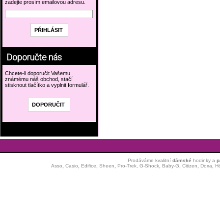
zadejte prosím emailovou adresu.
Doporučte nás
Chcete-li doporučit Vašemu
známému náš obchod, stačí
stisknout tlačítko a vyplnit formulář.
Prodáváme kvalitní
dámské
hodinky
a
p
Asso
,
Casio
,
Edifice
,
Sheen
,
Pro-Trek,
G-Shock
,
Baby-G
,
Citizen
,
Doxa
,
H