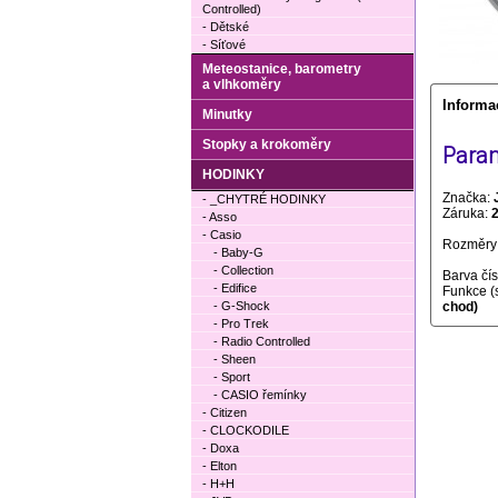
Controlled)
- Dětské
- Síťové
Meteostanice, barometry
a vlhkoměry
Informa
Minutky
Stopky a krokoměry
Param
HODINKY
Značka:
- _CHYTRÉ HODINKY
Záruka:
- Asso
- Casio
Rozměry 
- Baby-G
- Collection
Barva čí
- Edifice
Funkce (
- G-Shock
chod)
- Pro Trek
- Radio Controlled
- Sheen
- Sport
- CASIO řemínky
- Citizen
- CLOCKODILE
- Doxa
- Elton
- H+H