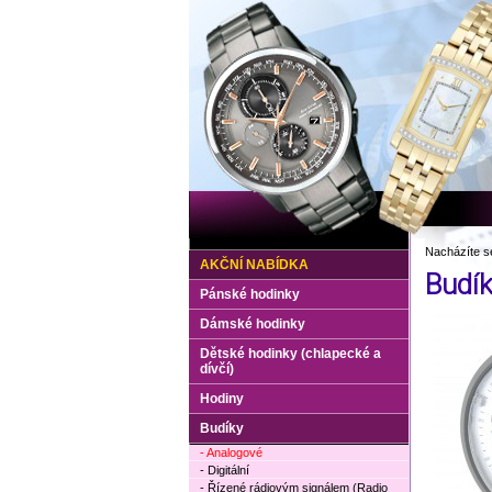
Nacházíte s
AKČNÍ NABÍDKA
Budí
Pánské hodinky
Dámské hodinky
Dětské hodinky (chlapecké a
dívčí)
Hodiny
Budíky
- Analogové
- Digitální
- Řízené rádiovým signálem (Radio