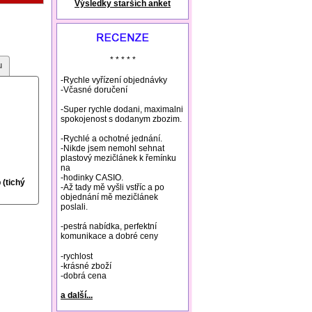
Výsledky starších anket
natural remedies rosacea
* * * * *
u
-Rychle vyřízení objednávky
-Včasné doručení
-Super rychle dodani, maximalni
spokojenost s dodanym zbozim.
-Rychlé a ochotné jednání.
-Nikde jsem nemohl sehnat
plastový mezičlánek k řemínku
na
-hodinky CASIO.
(tichý
-Až tady mě vyšli vstříc a po
objednání mě mezičlánek
poslali.
-pestrá nabídka, perfektní
komunikace a dobré ceny
-rychlost
-krásné zboží
-dobrá cena
a další...