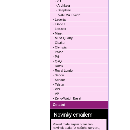
- JVD
- Architect
- Seaplane
- SUNDAY ROSE
- Lacerta
- LAVVU
- Len.nox
- Minet
- MPM Quality
- Obaku
- Olympia
- Police
- Prim
- Q+Q
- Rotax
- Royal London
- Secco
- Sencor
- Telstar
- VIN
- VP
- Zeno-Watch Basel
Ostatní
Novinky emailem
Pokud máte zájem o zasílání
novinek a akcí z našeho serveru,