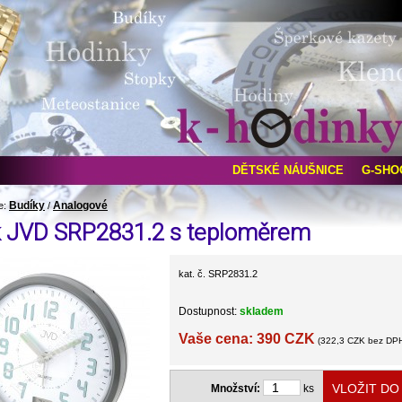
DĚTSKÉ NÁUŠNICE
G-SHO
Budíky
Analogové
e:
/
k JVD SRP2831.2 s teploměrem
kat. č. SRP2831.2
Dostupnost:
skladem
Vaše cena: 390 CZK
(322,3 CZK bez DP
Množství:
ks