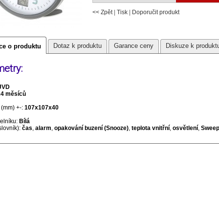
<< Zpět
|
Tisk
|
Doporučit produkt
Dotaz k produktu
Garance ceny
Diskuze k produkt
ce o produktu
etry:
JVD
24 měsíců
(mm) +-:
107x107x40
selníku:
Bílá
slovník):
čas
,
alarm
,
opakování buzení (Snooze)
,
teplota vnitřní
,
osvětlení
,
Sweep 