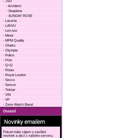
- JVD
- Architect
- Seaplane
- SUNDAY ROSE
- Lacerta
- LAVVU
- Len.nox
- Minet
- MPM Quality
- Obaku
- Olympia
- Police
- Prim
- Q+Q
- Rotax
- Royal London
- Secco
- Sencor
- Telstar
- VIN
- VP
- Zeno-Watch Basel
Ostatní
Novinky emailem
Pokud máte zájem o zasílání
novinek a akcí z našeho serveru,