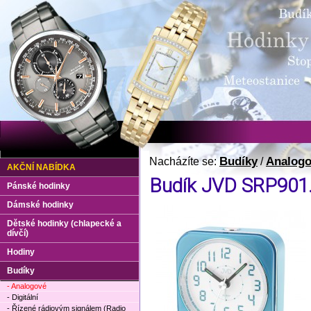
Budíky
Analog
Nacházíte se:
/
AKČNÍ NABÍDKA
Budík JVD SRP901
Pánské hodinky
Dámské hodinky
Dětské hodinky (chlapecké a
dívčí)
Hodiny
Budíky
- Analogové
- Digitální
- Řízené rádiovým signálem (Radio