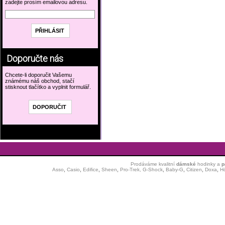
zadejte prosím emailovou adresu.
Doporučte nás
Chcete-li doporučit Vašemu
známému náš obchod, stačí
stisknout tlačítko a vyplnit formulář.
Prodáváme kvalitní
dámské
hodinky
a
p
Asso
,
Casio
,
Edifice
,
Sheen
,
Pro-Trek,
G-Shock
,
Baby-G
,
Citizen
,
Doxa
,
H