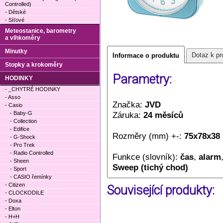
Controlled)
- Dětské
- Síťové
Meteostanice, barometry
a vlhkoměry
Minutky
Dotaz k pr
Informace o produktu
Stopky a krokoměry
Parametry:
HODINKY
- _CHYTRÉ HODINKY
- Asso
Značka:
JVD
- Casio
- Baby-G
Záruka:
24 měsíců
- Collection
- Edifice
Rozměry (mm) +-:
75x78x38
- G-Shock
- Pro Trek
- Radio Controlled
Funkce (slovník):
čas
,
alarm
- Sheen
Sweep (tichý chod)
- Sport
- CASIO řemínky
- Citizen
Související produkty:
- CLOCKODILE
- Doxa
- Elton
- H+H