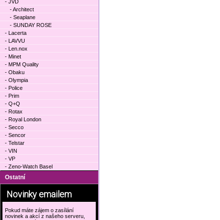
- JVD
- Architect
- Seaplane
- SUNDAY ROSE
- Lacerta
- LAVVU
- Len.nox
- Minet
- MPM Quality
- Obaku
- Olympia
- Police
- Prim
- Q+Q
- Rotax
- Royal London
- Secco
- Sencor
- Telstar
- VIN
- VP
- Zeno-Watch Basel
Ostatní
Novinky emailem
Pokud máte zájem o zasílání
novinek a akcí z našeho serveru,