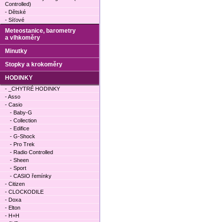
Controlled)
- Dětské
- Síťové
Meteostanice, barometry
a vlhkoměry
Minutky
Stopky a krokoměry
HODINKY
- _CHYTRÉ HODINKY
- Asso
- Casio
- Baby-G
- Collection
- Edifice
- G-Shock
- Pro Trek
- Radio Controlled
- Sheen
- Sport
- CASIO řemínky
- Citizen
- CLOCKODILE
- Doxa
- Elton
- H+H