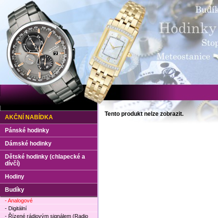
Tento produkt nelze zobrazit.
AKČNÍ NABÍDKA
Pánské hodinky
Dámské hodinky
Dětské hodinky (chlapecké a
dívčí)
Hodiny
Budíky
- Analogové
- Digitální
- Řízené rádiovým signálem (Radio