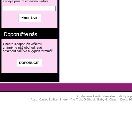
zadejte prosím emailovou adresu.
Doporučte nás
Chcete-li doporučit Vašemu
známému náš obchod, stačí
stisknout tlačítko a vyplnit formulář.
Prodáváme kvalitní
dámské
hodinky
a
p
Asso
,
Casio
,
Edifice
,
Sheen
,
Pro-Trek,
G-Shock
,
Baby-G
,
Citizen
,
Doxa
,
H