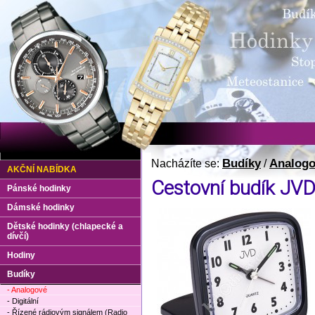
Budíky
Analog
Nacházíte se:
/
AKČNÍ NABÍDKA
Cestovní budík JV
Pánské hodinky
Dámské hodinky
Dětské hodinky (chlapecké a
dívčí)
Hodiny
Budíky
- Analogové
- Digitální
- Řízené rádiovým signálem (Radio