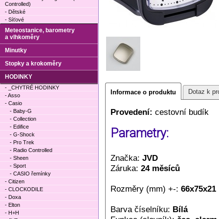
Controlled)
- Dětské
- Síťové
Meteostanice, barometry
a vlhkoměry
Minutky
Stopky a krokoměry
HODINKY
- _CHYTRÉ HODINKY
Dotaz k pr
Informace o produktu
- Asso
- Casio
Provedení:
cestovní budík
- Baby-G
- Collection
- Edifice
Parametry:
- G-Shock
- Pro Trek
- Radio Controlled
Značka:
JVD
- Sheen
- Sport
Záruka:
24 měsíců
- CASIO řemínky
- Citizen
Rozměry (mm) +-:
66x75x21
- CLOCKODILE
- Doxa
- Elton
Barva číselníku:
Bílá
- H+H