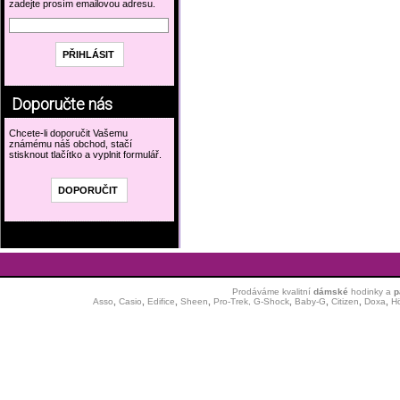
zadejte prosím emailovou adresu.
Doporučte nás
Chcete-li doporučit Vašemu
známému náš obchod, stačí
stisknout tlačítko a vyplnit formulář.
Prodáváme kvalitní
dámské
hodinky
a
p
Asso
,
Casio
,
Edifice
,
Sheen
,
Pro-Trek,
G-Shock
,
Baby-G
,
Citizen
,
Doxa
,
H