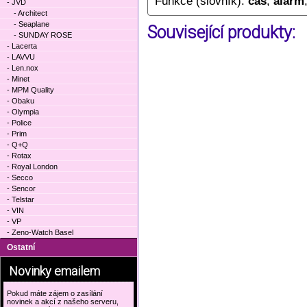
Funkce (slovník):
čas
,
alarm
- JVD
- Architect
- Seaplane
Související produkty:
- SUNDAY ROSE
- Lacerta
- LAVVU
- Len.nox
- Minet
- MPM Quality
- Obaku
- Olympia
- Police
- Prim
- Q+Q
- Rotax
- Royal London
- Secco
- Sencor
- Telstar
- VIN
- VP
- Zeno-Watch Basel
Ostatní
Novinky emailem
Pokud máte zájem o zasílání
novinek a akcí z našeho serveru,