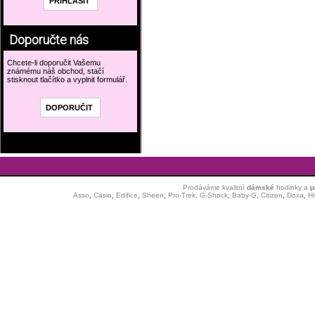
Doporučte nás
Chcete-li doporučit Vašemu
známému náš obchod, stačí
stisknout tlačítko a vyplnit formulář.
Prodáváme kvalitní
dámské
hodinky
a
p
Asso
,
Casio
,
Edifice
,
Sheen
,
Pro-Trek,
G-Shock
,
Baby-G
,
Citizen
,
Doxa
,
H