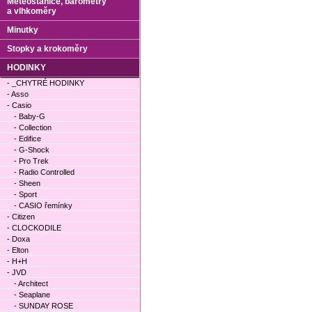
Meteostanice, barometry
a vlhkoměry
Minutky
Stopky a krokoměry
HODINKY
- _CHYTRÉ HODINKY
- Asso
- Casio
- Baby-G
- Collection
- Edifice
- G-Shock
- Pro Trek
- Radio Controlled
- Sheen
- Sport
- CASIO řemínky
- Citizen
- CLOCKODILE
- Doxa
- Elton
- H+H
- JVD
- Architect
- Seaplane
- SUNDAY ROSE