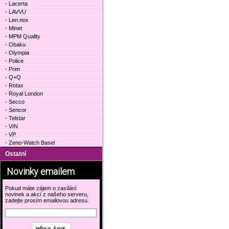
- Lacerta
- LAVVU
- Len.nox
- Minet
- MPM Quality
- Obaku
- Olympia
- Police
- Prim
- Q+Q
- Rotax
- Royal London
- Secco
- Sencor
- Telstar
- VIN
- VP
- Zeno-Watch Basel
Ostatní
Novinky emailem
Pokud máte zájem o zasílání
novinek a akcí z našeho serveru,
zadejte prosím emailovou adresu.