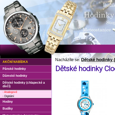
Dětské hodinky (
Nacházíte se:
AKČNÍ NABÍDKA
Dětské hodinky Cl
Pánské hodinky
Dámské hodinky
Dětské hodinky (chlapecké a
dívčí)
- Analogové
- Digitální
Hodiny
Budíky