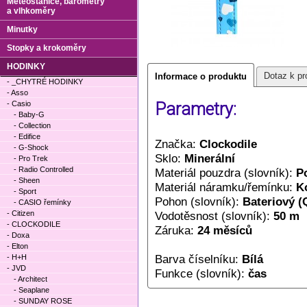
Meteostanice, barometry
a vlhkoměry
Minutky
Stopky a krokoměry
HODINKY
Dotaz k pr
Informace o produktu
- _CHYTRÉ HODINKY
- Asso
- Casio
Parametry:
- Baby-G
- Collection
- Edifice
Značka:
Clockodile
- G-Shock
Sklo:
Minerální
- Pro Trek
- Radio Controlled
Materiál pouzdra (slovník):
P
- Sheen
Materiál náramku/řemínku:
K
- Sport
Pohon (slovník):
Bateriový (
- CASIO řemínky
- Citizen
Vodotěsnost (slovník):
50 m
- CLOCKODILE
Záruka:
24 měsíců
- Doxa
- Elton
Barva číselníku:
Bílá
- H+H
- JVD
Funkce (slovník):
čas
- Architect
- Seaplane
- SUNDAY ROSE