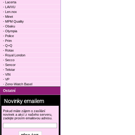
- Lacerta
- LAVVU
- Len.nox
- Minet
- MPM Quality
- Obaku
- Olympia
- Police
- Prim
- Q+Q
- Rotax
- Royal London
- Secco
- Sencor
- Telstar
- VIN
- VP
- Zeno-Watch Basel
Ostatní
Novinky emailem
Pokud máte zájem o zasílání
novinek a akcí z našeho serveru,
zadejte prosím emailovou adresu.