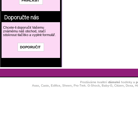
Doporučte nás
Chcete-li doporučit Vašemu
známému náš obchod, stačí
stisknout tlačítko a vyplnit formulář.
Prodáváme kvalitní
dámské
hodinky
a
p
Asso
,
Casio
,
Edifice
,
Sheen
,
Pro-Trek,
G-Shock
,
Baby-G
,
Citizen
,
Doxa
,
H