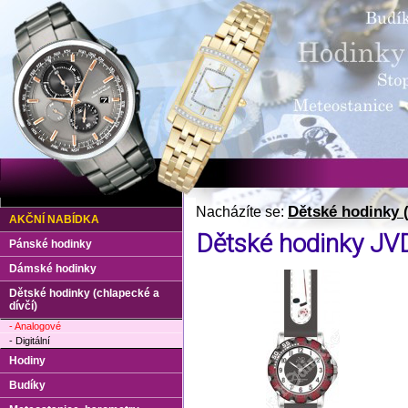
Dětské hodinky (
Nacházíte se:
AKČNÍ NABÍDKA
Dětské hodinky JV
Pánské hodinky
Dámské hodinky
Dětské hodinky (chlapecké a
dívčí)
- Analogové
- Digitální
Hodiny
Budíky