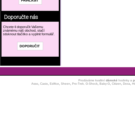
Doporučte nás
Chcete-li doporučit Vašemu
známému náš obchod, stačí
stisknout tlačítko a vyplnit formulář.
Prodáváme kvalitní
dámské
hodinky
a
p
Asso
,
Casio
,
Edifice
,
Sheen
,
Pro-Trek,
G-Shock
,
Baby-G
,
Citizen
,
Doxa
,
H