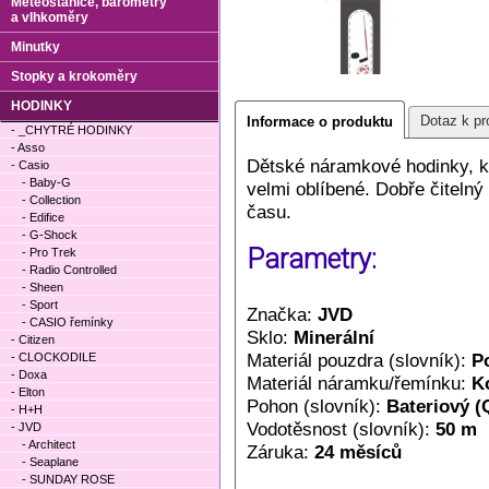
Meteostanice, barometry
a vlhkoměry
Minutky
Stopky a krokoměry
HODINKY
Dotaz k pr
Informace o produktu
- _CHYTRÉ HODINKY
- Asso
Dětské náramkové hodinky, k
- Casio
- Baby-G
velmi oblíbené. Dobře čitelný 
- Collection
času.
- Edifice
- G-Shock
Parametry:
- Pro Trek
- Radio Controlled
- Sheen
- Sport
Značka:
JVD
- CASIO řemínky
Sklo:
Minerální
- Citizen
Materiál pouzdra (slovník):
P
- CLOCKODILE
- Doxa
Materiál náramku/řemínku:
K
- Elton
Pohon (slovník):
Bateriový (
- H+H
Vodotěsnost (slovník):
50 m
- JVD
- Architect
Záruka:
24 měsíců
- Seaplane
- SUNDAY ROSE