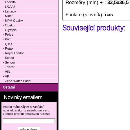
Rozměry (mm) +-:
33,5x36,5
- Lacerta
- LAVVU
- Len.nox
Funkce (slovník):
čas
- Minet
- MPM Quality
- Obaku
Související produkty:
- Olympia
- Police
- Prim
- Q+Q
- Rotax
- Royal London
- Secco
- Sencor
- Telstar
- VIN
- VP
- Zeno-Watch Basel
Ostatní
Novinky emailem
Pokud máte zájem o zasílání
novinek a akcí z našeho serveru,
zadejte prosím emailovou adresu.