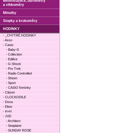
Meteostanice, barometry
a vlhkoměry
Minutky
Stopky a krokoměry
HODINKY
- _CHYTRÉ HODINKY
- Asso
- Casio
- Baby-G
- Collection
- Edifice
- G-Shock
- Pro Trek
- Radio Controlled
- Sheen
- Sport
- CASIO řemínky
- Citizen
- CLOCKODILE
- Doxa
- Elton
- H+H
- JVD
- Architect
- Seaplane
- SUNDAY ROSE