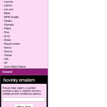
- Lacerta
- LAVVU
- Len.nox
- Minet
- MPM Quality
- Obaku
- Olympia
- Police
- Prim
- Q+Q
- Rotax
- Royal London
- Secco
- Sencor
- Telstar
- VIN
- VP
- Zeno-Watch Basel
Ostatní
Novinky emailem
Pokud máte zájem o zasílání
novinek a akcí z našeho serveru,
zadejte prosím emailovou adresu.