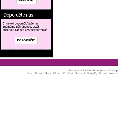
Doporučte nás
Chcete-li doporučit Vašemu
známému náš obchod, stačí
stisknout tlačítko a vyplnit formulář.
Prodáváme kvalitní
dámské
hodinky
a
p
Asso
,
Casio
,
Edifice
,
Sheen
,
Pro-Trek,
G-Shock
,
Baby-G
,
Citizen
,
Doxa
,
H