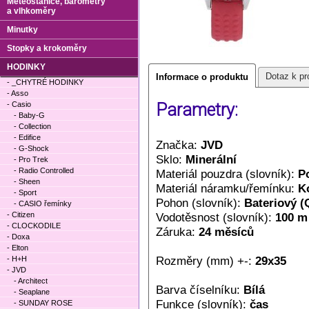
Meteostanice, barometry
a vlhkoměry
Minutky
Stopky a krokoměry
HODINKY
Dotaz k pr
Informace o produktu
- _CHYTRÉ HODINKY
- Asso
- Casio
Parametry:
- Baby-G
- Collection
- Edifice
Značka:
JVD
- G-Shock
Sklo:
Minerální
- Pro Trek
- Radio Controlled
Materiál pouzdra (slovník):
P
- Sheen
Materiál náramku/řemínku:
K
- Sport
Pohon (slovník):
Bateriový (
- CASIO řemínky
- Citizen
Vodotěsnost (slovník):
100 m
- CLOCKODILE
Záruka:
24 měsíců
- Doxa
- Elton
Rozměry (mm) +-:
29x35
- H+H
- JVD
- Architect
Barva číselníku:
Bílá
- Seaplane
Funkce (slovník):
čas
- SUNDAY ROSE