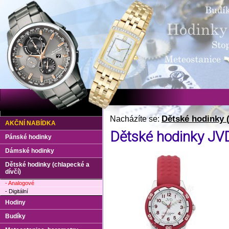
Dětské hodinky (
Nacházíte se:
AKČNÍ NABÍDKA
Dětské hodinky JV
Pánské hodinky
Dámské hodinky
Dětské hodinky (chlapecké a
dívčí)
- Analogové
- Digitální
Hodiny
Budíky