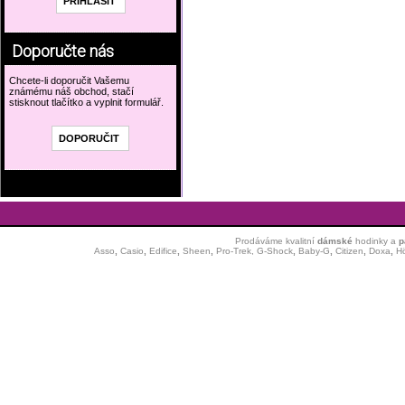
Doporučte nás
Chcete-li doporučit Vašemu
známému náš obchod, stačí
stisknout tlačítko a vyplnit formulář.
Prodáváme kvalitní
dámské
hodinky
a
p
Asso
,
Casio
,
Edifice
,
Sheen
,
Pro-Trek,
G-Shock
,
Baby-G
,
Citizen
,
Doxa
,
H