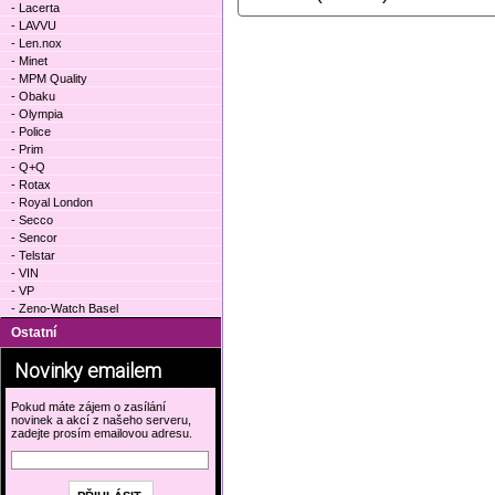
- Lacerta
- LAVVU
- Len.nox
- Minet
- MPM Quality
- Obaku
- Olympia
- Police
- Prim
- Q+Q
- Rotax
- Royal London
- Secco
- Sencor
- Telstar
- VIN
- VP
- Zeno-Watch Basel
Ostatní
Novinky emailem
Pokud máte zájem o zasílání
novinek a akcí z našeho serveru,
zadejte prosím emailovou adresu.