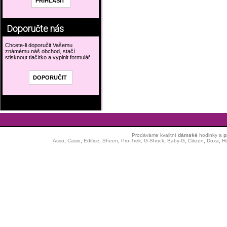
Doporučte nás
Chcete-li doporučit Vašemu
známému náš obchod, stačí
stisknout tlačítko a vyplnit formulář.
Prodáváme kvalitní
dámské
hodinky
a
p
Asso
,
Casio
,
Edifice
,
Sheen
,
Pro-Trek,
G-Shock
,
Baby-G
,
Citizen
,
Doxa
,
H