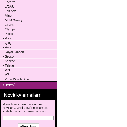
- Lacerta
- LAVVU
- Len.nox
- Minet
- MPM Quality
- Obaku
- Olympia
- Police
- Prim
- Q+Q
- Rotax
- Royal London
- Secco
- Sencor
- Telstar
- VIN
- VP
- Zeno-Watch Basel
Ostatní
Novinky emailem
Pokud máte zájem o zasílání
novinek a akcí z našeho serveru,
zadejte prosím emailovou adresu.