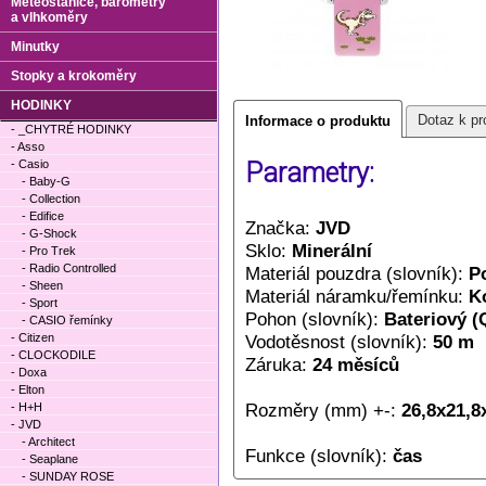
Meteostanice, barometry
a vlhkoměry
Minutky
Stopky a krokoměry
HODINKY
Dotaz k pr
Informace o produktu
- _CHYTRÉ HODINKY
- Asso
- Casio
Parametry:
- Baby-G
- Collection
- Edifice
Značka:
JVD
- G-Shock
Sklo:
Minerální
- Pro Trek
- Radio Controlled
Materiál pouzdra (slovník):
P
- Sheen
Materiál náramku/řemínku:
K
- Sport
Pohon (slovník):
Bateriový (
- CASIO řemínky
- Citizen
Vodotěsnost (slovník):
50 m
- CLOCKODILE
Záruka:
24 měsíců
- Doxa
- Elton
Rozměry (mm) +-:
26,8x21,8
- H+H
- JVD
- Architect
Funkce (slovník):
čas
- Seaplane
- SUNDAY ROSE