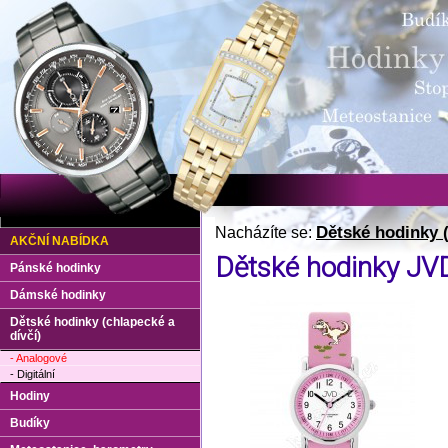
Dětské hodinky (
Nacházíte se:
AKČNÍ NABÍDKA
Dětské hodinky JV
Pánské hodinky
Dámské hodinky
Dětské hodinky (chlapecké a
dívčí)
- Analogové
- Digitální
Hodiny
Budíky