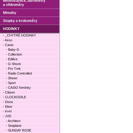
Meteostanice, barometry
a vlhkoměry
Minutky
Stopky a krokoměry
HODINKY
- _CHYTRÉ HODINKY
- Asso
- Casio
- Baby-G
- Collection
- Edifice
- G-Shock
- Pro Trek
- Radio Controlled
- Sheen
- Sport
- CASIO řemínky
- Citizen
- CLOCKODILE
- Doxa
- Elton
- H+H
- JVD
- Architect
- Seaplane
- SUNDAY ROSE