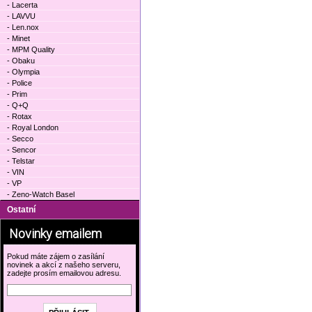
- Lacerta
- LAVVU
- Len.nox
- Minet
- MPM Quality
- Obaku
- Olympia
- Police
- Prim
- Q+Q
- Rotax
- Royal London
- Secco
- Sencor
- Telstar
- VIN
- VP
- Zeno-Watch Basel
Ostatní
Novinky emailem
Pokud máte zájem o zasílání
novinek a akcí z našeho serveru,
zadejte prosím emailovou adresu.