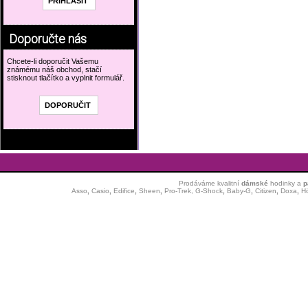
Doporučte nás
Chcete-li doporučit Vašemu
známému náš obchod, stačí
stisknout tlačítko a vyplnit formulář.
Prodáváme kvalitní
dámské
hodinky
a
p
Asso
,
Casio
,
Edifice
,
Sheen
,
Pro-Trek,
G-Shock
,
Baby-G
,
Citizen
,
Doxa
,
H