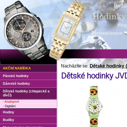
Dětské hodinky (
Nacházíte se:
AKČNÍ NABÍDKA
Dětské hodinky JV
Pánské hodinky
Dámské hodinky
Dětské hodinky (chlapecké a
dívčí)
- Analogové
- Digitální
Hodiny
Budíky