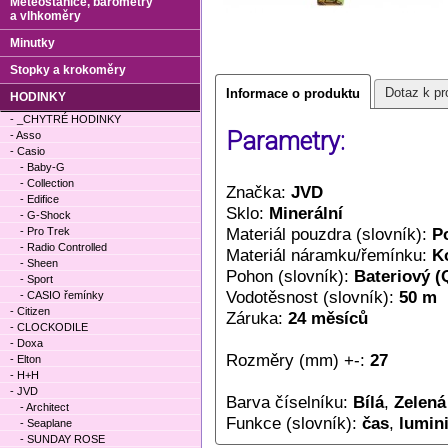
Meteostanice, barometry
a vlhkoměry
Minutky
Stopky a krokoměry
Dotaz k pr
Informace o produktu
HODINKY
- _CHYTRÉ HODINKY
Parametry:
- Asso
- Casio
- Baby-G
- Collection
Značka:
JVD
- Edifice
Sklo:
Minerální
- G-Shock
Materiál pouzdra (slovník):
P
- Pro Trek
- Radio Controlled
Materiál náramku/řemínku:
K
- Sheen
Pohon (slovník):
Bateriový (
- Sport
Vodotěsnost (slovník):
50 m
- CASIO řemínky
- Citizen
Záruka:
24 měsíců
- CLOCKODILE
- Doxa
Rozměry (mm) +-:
27
- Elton
- H+H
- JVD
Barva číselníku:
Bílá
,
Zelená
- Architect
Funkce (slovník):
čas
,
lumin
- Seaplane
- SUNDAY ROSE