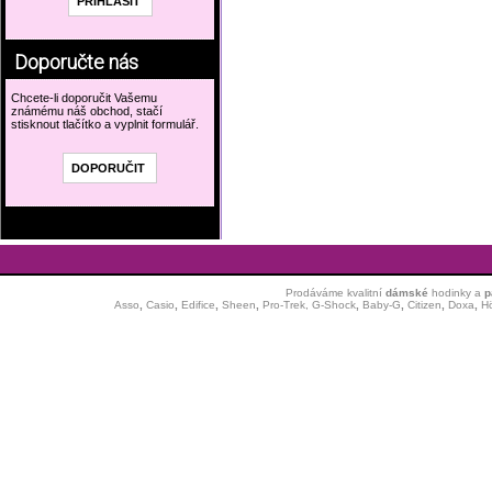
Doporučte nás
Chcete-li doporučit Vašemu
známému náš obchod, stačí
stisknout tlačítko a vyplnit formulář.
Prodáváme kvalitní
dámské
hodinky
a
p
Asso
,
Casio
,
Edifice
,
Sheen
,
Pro-Trek,
G-Shock
,
Baby-G
,
Citizen
,
Doxa
,
H