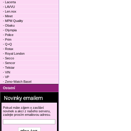
- Lacerta
- LAVVU
- Len.nox
- Minet
- MPM Quality
- Obaku
- Olympia
- Police
- Prim
- Q+Q
- Rotax
- Royal London
- Secco
- Sencor
- Telstar
- VIN
- VP
- Zeno-Watch Basel
Ostatní
Novinky emailem
Pokud máte zájem o zasílání
novinek a akcí z našeho serveru,
zadejte prosím emailovou adresu.