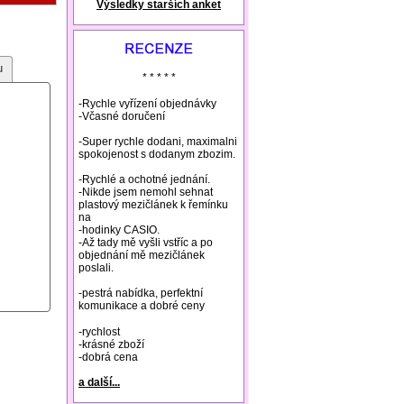
Výsledky starších anket
natural remedies rosacea
u
* * * * *
-Rychle vyřízení objednávky
-Včasné doručení
-Super rychle dodani, maximalni
spokojenost s dodanym zbozim.
-Rychlé a ochotné jednání.
-Nikde jsem nemohl sehnat
plastový mezičlánek k řemínku
na
-hodinky CASIO.
-Až tady mě vyšli vstříc a po
objednání mě mezičlánek
poslali.
-pestrá nabídka, perfektní
komunikace a dobré ceny
-rychlost
-krásné zboží
-dobrá cena
a další...