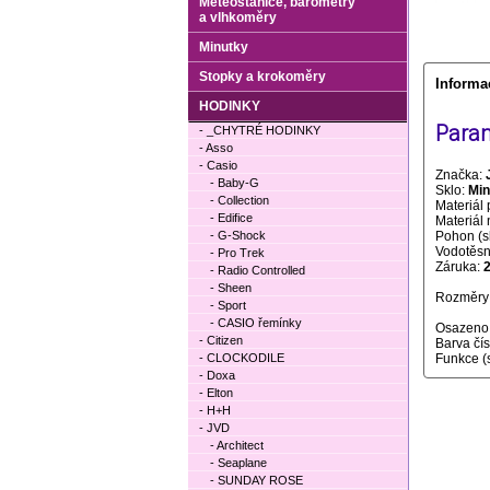
Meteostanice, barometry
a vlhkoměry
Minutky
Stopky a krokoměry
Informa
HODINKY
Param
- _CHYTRÉ HODINKY
- Asso
- Casio
Značka:
- Baby-G
Sklo:
Min
- Collection
Materiál 
- Edifice
Materiál
- G-Shock
Pohon (s
Vodotěsno
- Pro Trek
Záruka:
- Radio Controlled
- Sheen
Rozměry 
- Sport
- CASIO řemínky
Osazeno
- Citizen
Barva čí
- CLOCKODILE
Funkce (
- Doxa
- Elton
- H+H
- JVD
- Architect
- Seaplane
- SUNDAY ROSE