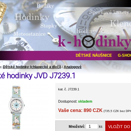
DĚTSKÉ NÁUŠNICE
G-SHO
Dětské hodinky (chlapecké a dívčí)
Analogové
e:
/
ké hodinky JVD J7239.1
kat. č. J7239.1
Dostupnost:
skladem
Vaše cena: 890 CZK
(735,5 CZK bez DP
Množství:
ks