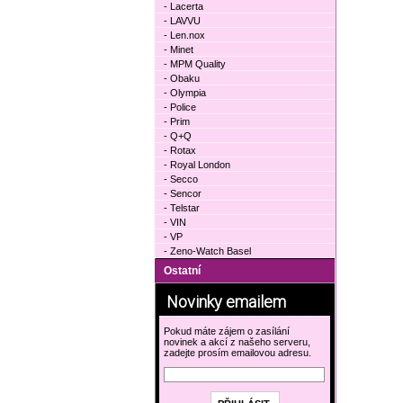
- Lacerta
- LAVVU
- Len.nox
- Minet
- MPM Quality
- Obaku
- Olympia
- Police
- Prim
- Q+Q
- Rotax
- Royal London
- Secco
- Sencor
- Telstar
- VIN
- VP
- Zeno-Watch Basel
Ostatní
Novinky emailem
Pokud máte zájem o zasílání
novinek a akcí z našeho serveru,
zadejte prosím emailovou adresu.