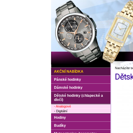
Nacházíte s
AKČNÍ NABÍDKA
Děts
Pánské hodinky
Dámské hodinky
Dětské hodinky (chlapecké a
dívčí)
- Analogové
- Digitální
Hodiny
Budíky