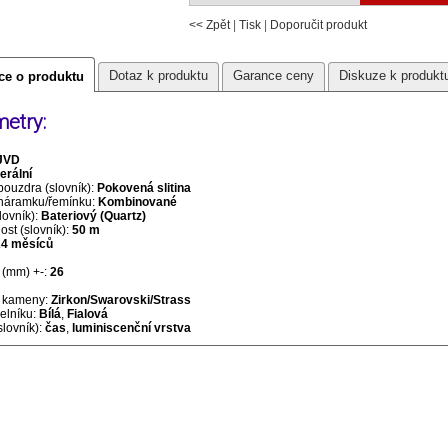
<< Zpět
|
Tisk
|
Doporučit produkt
Dotaz k produktu
Garance ceny
Diskuze k produkt
ce o produktu
etry:
JVD
erální
pouzdra (slovník):
Pokovená slitina
 náramku/řemínku:
Kombinované
lovník):
Bateriový (Quartz)
st (slovník):
50 m
24 měsíců
(mm) +-:
26
 kameny:
Zirkon/Swarovski/Strass
selníku:
Bílá
,
Fialová
slovník):
čas
,
luminiscenční vrstva