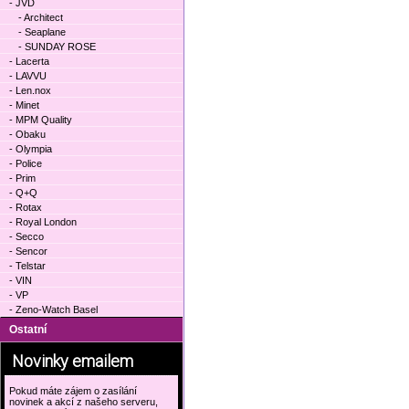
- JVD
- Architect
- Seaplane
- SUNDAY ROSE
- Lacerta
- LAVVU
- Len.nox
- Minet
- MPM Quality
- Obaku
- Olympia
- Police
- Prim
- Q+Q
- Rotax
- Royal London
- Secco
- Sencor
- Telstar
- VIN
- VP
- Zeno-Watch Basel
Ostatní
Novinky emailem
Pokud máte zájem o zasílání
novinek a akcí z našeho serveru,