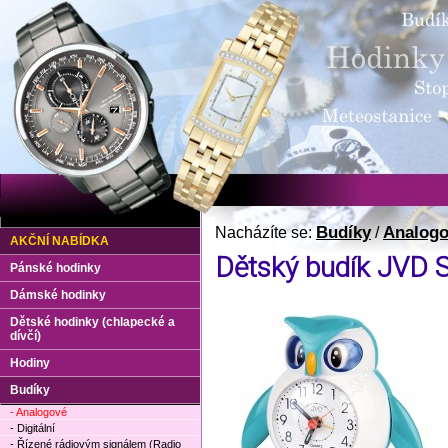
Budíky
Analog
Nacházíte se:
/
AKČNÍ NABÍDKA
Dětský budík JVD 
Pánské hodinky
Dámské hodinky
Dětské hodinky (chlapecké a
dívčí)
Hodiny
Budíky
- Analogové
- Digitální
- Řízené rádiovým signálem (Radio