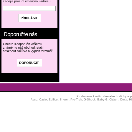
zadejte prosím emailovou adresu.
Doporučte nás
Chcete-li doporučit Vašemu
známému náš obchod, stačí
stisknout tlačítko a vyplnit formulář.
Prodáváme kvalitní
dámské
hodinky
a
p
Asso
,
Casio
,
Edifice
,
Sheen
,
Pro-Trek,
G-Shock
,
Baby-G
,
Citizen
,
Doxa
,
H