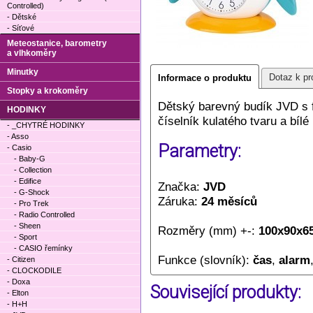
Controlled)
- Dětské
- Síťové
Meteostanice, barometry
a vlhkoměry
Minutky
Dotaz k pr
Informace o produktu
Stopky a krokoměry
Dětský barevný budík JVD s 
HODINKY
číselník kulatého tvaru a bílé
- _CHYTRÉ HODINKY
- Asso
Parametry:
- Casio
- Baby-G
- Collection
- Edifice
Značka:
JVD
- G-Shock
Záruka:
24 měsíců
- Pro Trek
- Radio Controlled
- Sheen
Rozměry (mm) +-:
100x90x6
- Sport
- CASIO řemínky
Funkce (slovník):
čas
,
alarm
- Citizen
- CLOCKODILE
- Doxa
Související produkty:
- Elton
- H+H