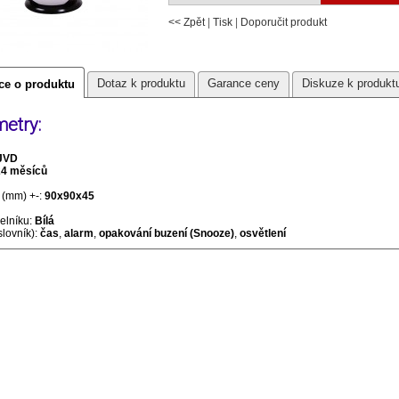
<< Zpět
|
Tisk
|
Doporučit produkt
Dotaz k produktu
Garance ceny
Diskuze k produkt
ce o produktu
etry:
JVD
24 měsíců
(mm) +-:
90x90x45
selníku:
Bílá
slovník):
čas
,
alarm
,
opakování buzení (Snooze)
,
osvětlení