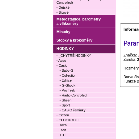
Controlled)
- Dětské
- Síťové
Meteostanice, barometry
a vlhkoměry
Informa
Minutky
Stopky a krokoměry
Param
HODINKY
Značka:
- _CHYTRÉ HODINKY
Záruka:
- Asso
- Casio
Rozměry 
- Baby-G
- Collection
Barva čí
- Edifice
Funkce (
- G-Shock
- Pro Trek
- Radio Controlled
- Sheen
- Sport
- CASIO řemínky
- Citizen
- CLOCKODILE
- Doxa
- Elton
- H+H