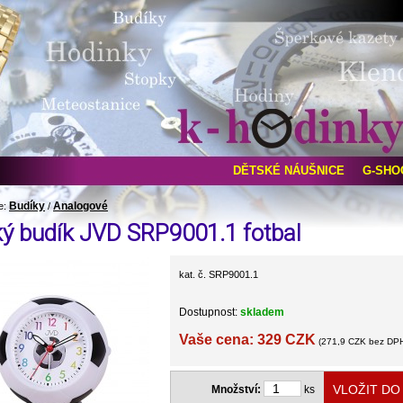
DĚTSKÉ NÁUŠNICE
G-SHO
Budíky
Analogové
e:
/
ý budík JVD SRP9001.1 fotbal
kat. č. SRP9001.1
Dostupnost:
skladem
Vaše cena: 329 CZK
(271,9 CZK bez DP
Množství:
ks