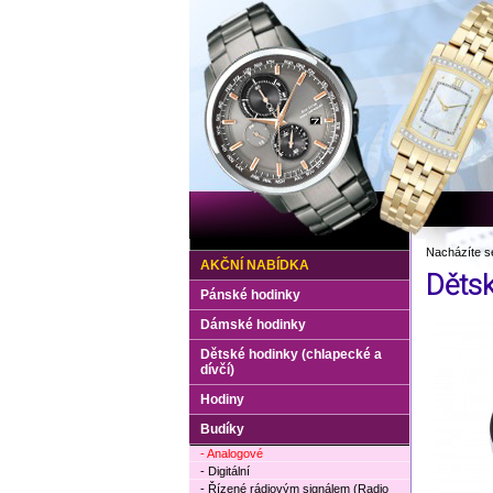
Nacházíte s
AKČNÍ NABÍDKA
Dětsk
Pánské hodinky
Dámské hodinky
Dětské hodinky (chlapecké a
dívčí)
Hodiny
Budíky
- Analogové
- Digitální
- Řízené rádiovým signálem (Radio