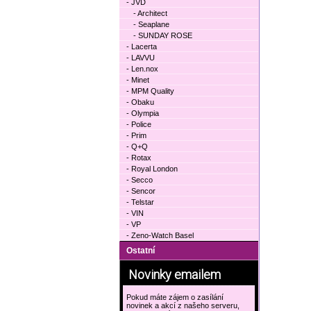
- JVD
- Architect
- Seaplane
- SUNDAY ROSE
- Lacerta
- LAVVU
- Len.nox
- Minet
- MPM Quality
- Obaku
- Olympia
- Police
- Prim
- Q+Q
- Rotax
- Royal London
- Secco
- Sencor
- Telstar
- VIN
- VP
- Zeno-Watch Basel
Ostatní
Novinky emailem
Pokud máte zájem o zasílání
novinek a akcí z našeho serveru,