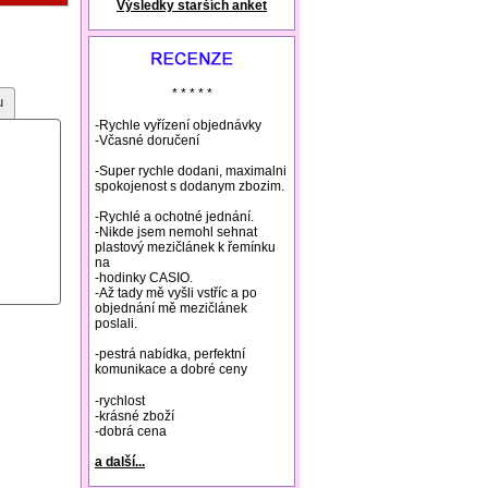
Výsledky starších anket
natural remedies rosacea
* * * * *
u
-Rychle vyřízení objednávky
-Včasné doručení
-Super rychle dodani, maximalni
spokojenost s dodanym zbozim.
-Rychlé a ochotné jednání.
-Nikde jsem nemohl sehnat
plastový mezičlánek k řemínku
na
-hodinky CASIO.
-Až tady mě vyšli vstříc a po
objednání mě mezičlánek
poslali.
-pestrá nabídka, perfektní
komunikace a dobré ceny
-rychlost
-krásné zboží
-dobrá cena
a další...