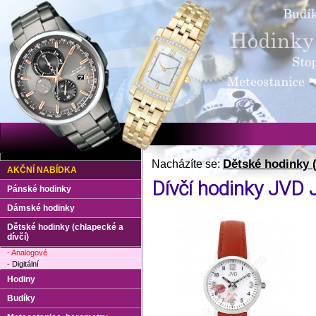
Dětské hodinky (
Nacházíte se:
AKČNÍ NABÍDKA
Dívčí hodinky JVD 
Pánské hodinky
Dámské hodinky
Dětské hodinky (chlapecké a
dívčí)
- Analogové
- Digitální
Hodiny
Budíky