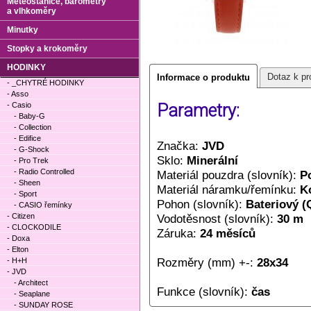
Meteostanice, barometry
a vlhkoměry
Minutky
Stopky a krokoměry
HODINKY
Dotaz k pr
Informace o produktu
- _CHYTRÉ HODINKY
- Asso
- Casio
Parametry:
- Baby-G
- Collection
- Edifice
Značka:
JVD
- G-Shock
Sklo:
Minerální
- Pro Trek
- Radio Controlled
Materiál pouzdra (slovník):
P
- Sheen
Materiál náramku/řemínku:
K
- Sport
Pohon (slovník):
Bateriový (
- CASIO řemínky
- Citizen
Vodotěsnost (slovník):
30 m
- CLOCKODILE
Záruka:
24 měsíců
- Doxa
- Elton
Rozměry (mm) +-:
28x34
- H+H
- JVD
- Architect
Funkce (slovník):
čas
- Seaplane
- SUNDAY ROSE