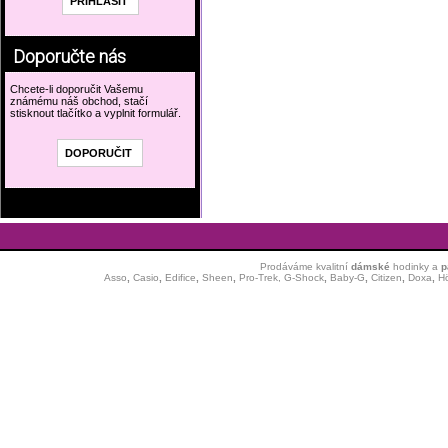
Doporučte nás
Chcete-li doporučit Vašemu
známému náš obchod, stačí
stisknout tlačítko a vyplnit formulář.
Prodáváme kvalitní
dámské
hodinky
a
p
Asso
,
Casio
,
Edifice
,
Sheen
,
Pro-Trek,
G-Shock
,
Baby-G
,
Citizen
,
Doxa
,
H