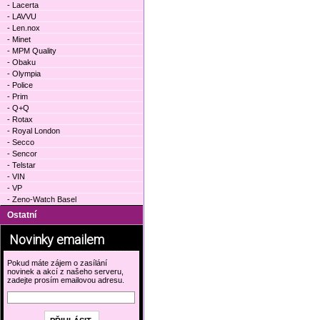
- Lacerta
- LAVVU
- Len.nox
- Minet
- MPM Quality
- Obaku
- Olympia
- Police
- Prim
- Q+Q
- Rotax
- Royal London
- Secco
- Sencor
- Telstar
- VIN
- VP
- Zeno-Watch Basel
Ostatní
Novinky emailem
Pokud máte zájem o zasílání
novinek a akcí z našeho serveru,
zadejte prosím emailovou adresu.