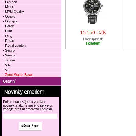
- Len.nox
- Minet
- MPM Quality
- Obaku
- Olympia
- Police
- Prim
15 550 CZK
- Q+Q
Dostupnost:
- Rotax
skladem
- Royal London
- Secco
- Sencor
- Telstar
- VIN
- VP
- Zeno-Watch Basel
Ostatní
Novinky emailem
Pokud máte zájem o zasílání
novinek a akcí z našeho serveru,
zadejte prosím emailovou adresu.