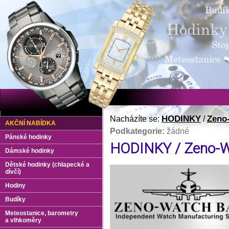
HODINKY
Zeno
Nacházíte se:
/
AKČNÍ NABÍDKA
Podkategorie:
žádné
Pánské hodinky
HODINKY / Zeno-W
Dámské hodinky
Dětské hodinky (chlapecké a
dívčí)
Hodiny
Budíky
Meteostanice, barometry
a vlhkoměry