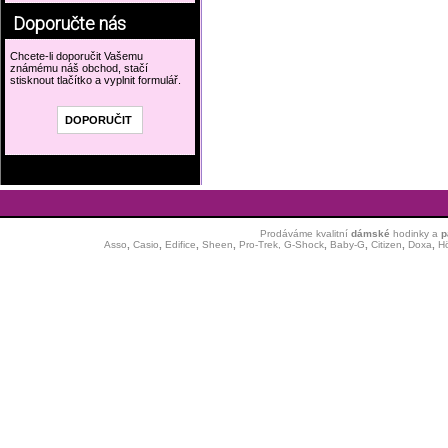
Doporučte nás
Chcete-li doporučit Vašemu
známému náš obchod, stačí
stisknout tlačítko a vyplnit formulář.
Prodáváme kvalitní
dámské
hodinky
a
p
Asso
,
Casio
,
Edifice
,
Sheen
,
Pro-Trek,
G-Shock
,
Baby-G
,
Citizen
,
Doxa
,
H