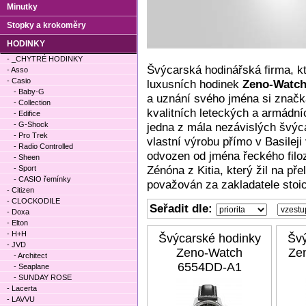
Minutky
Stopky a krokoměry
HODINKY
- _CHYTRÉ HODINKY
Švýcarská hodinářská firma, kt
- Asso
- Casio
luxusních hodinek
Zeno-Watch
- Baby-G
a uznání svého jména si znač
- Collection
kvalitních leteckých a armádn
- Edifice
- G-Shock
jedna z mála nezávislých švý
- Pro Trek
vlastní výrobu přímo v Basile
- Radio Controlled
odvozen od jména řeckého filo
- Sheen
Zénóna z Kitia, který žil na pře
- Sport
- CASIO řemínky
považován za zakladatele stoi
- Citizen
- CLOCKODILE
Seřadit dle:
- Doxa
- Elton
- H+H
Švýcarské hodinky
Švý
- JVD
Zeno-Watch
Ze
- Architect
6554DD-A1
- Seaplane
- SUNDAY ROSE
- Lacerta
- LAVVU