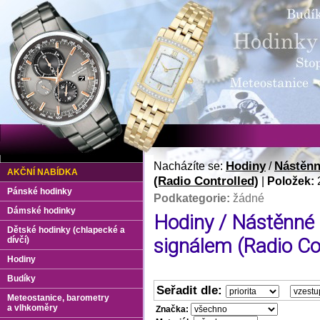
Hodiny
Nástěnn
Nacházíte se:
/
AKČNÍ NABÍDKA
(Radio Controlled)
|
Položek:
Pánské hodinky
Podkategorie:
žádné
Dámské hodinky
Hodiny / Nástěnné 
Dětské hodinky (chlapecké a
signálem (Radio Co
dívčí)
Hodiny
Budíky
Seřadit dle:
Meteostanice, barometry
a vlhkoměry
Značka: