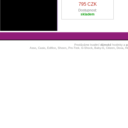
795 CZK
Dostupnost:
skladem
Prodáváme kvalitní
dámské
hodinky
a
p
Asso
,
Casio
,
Edifice
,
Sheen
,
Pro-Trek,
G-Shock
,
Baby-G
,
Citizen
,
Doxa
,
H