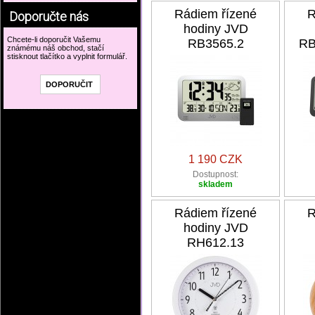
Rádiem řízené
R
Doporučte nás
hodiny JVD
Chcete-li doporučit Vašemu
RB3565.2
RB
známému náš obchod, stačí
stisknout tlačítko a vyplnit formulář.
1 190 CZK
Dostupnost:
skladem
Rádiem řízené
R
hodiny JVD
RH612.13