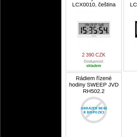
LCX0010, čeština
LC
2 390 CZK
Dostupnost:
skladem
Rádiem řízené
hodiny SWEEP JVD
RH502.2