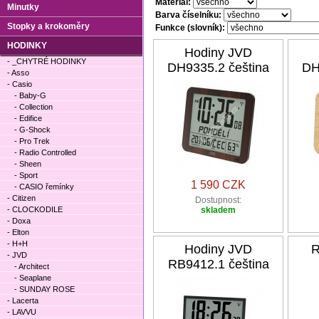
Materiál:
Minutky
Barva číselníku:
Stopky a krokoměry
Funkce (slovník):
HODINKY
Hodiny JVD
- _CHYTRÉ HODINKY
DH9335.2 čeština
DH
- Asso
- Casio
- Baby-G
- Collection
- Edifice
- G-Shock
- Pro Trek
- Radio Controlled
- Sheen
- Sport
1 590 CZK
- CASIO řemínky
- Citizen
Dostupnost:
- CLOCKODILE
skladem
- Doxa
- Elton
- H+H
Hodiny JVD
R
- JVD
RB9412.1 čeština
- Architect
- Seaplane
- SUNDAY ROSE
- Lacerta
- LAVVU