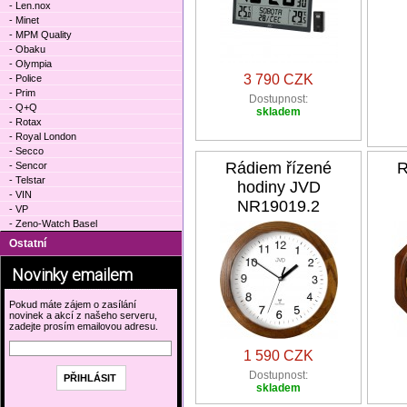
- Len.nox
- Minet
- MPM Quality
- Obaku
- Olympia
3 790 CZK
- Police
- Prim
Dostupnost:
- Q+Q
skladem
- Rotax
- Royal London
- Secco
Rádiem řízené
R
- Sencor
- Telstar
hodiny JVD
- VIN
NR19019.2
- VP
- Zeno-Watch Basel
Ostatní
Novinky emailem
Pokud máte zájem o zasílání
novinek a akcí z našeho serveru,
zadejte prosím emailovou adresu.
1 590 CZK
Dostupnost:
skladem