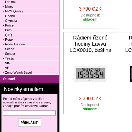
- Len.nox
- Minet
3 790 CZK
- MPM Quality
Dostupnost:
- Obaku
skladem
- Olympia
- Police
- Prim
- Q+Q
Rádiem řízené
R
- Rotax
hodiny Lavvu
- Royal London
- Secco
LCX0010, čeština
LC
- Sencor
- Telstar
- VIN
- VP
- Zeno-Watch Basel
Ostatní
Novinky emailem
2 390 CZK
Pokud máte zájem o zasílání
novinek a akcí z našeho serveru,
Dostupnost:
zadejte prosím emailovou adresu.
skladem