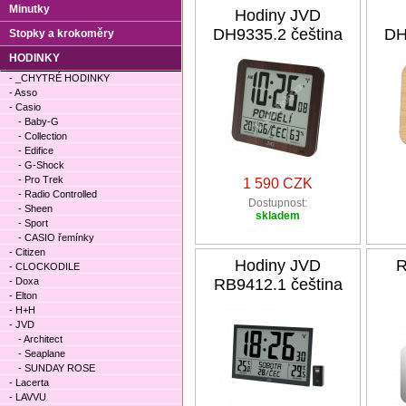
Minutky
Hodiny JVD
DH9335.2 čeština
DH
Stopky a krokoměry
HODINKY
- _CHYTRÉ HODINKY
- Asso
- Casio
- Baby-G
- Collection
- Edifice
- G-Shock
- Pro Trek
1 590 CZK
- Radio Controlled
Dostupnost:
- Sheen
skladem
- Sport
- CASIO řemínky
- Citizen
Hodiny JVD
R
- CLOCKODILE
- Doxa
RB9412.1 čeština
- Elton
- H+H
- JVD
- Architect
- Seaplane
- SUNDAY ROSE
- Lacerta
- LAVVU