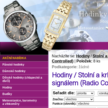
Hodiny
Stolní a
Nacházíte se:
/
AKČNÍ NABÍDKA
Controlled)
|
Položek:
8 ks
Pánské hodinky
Podkategorie:
žádné
Dámské hodinky
Hodiny / Stolní a k
Dětské hodinky (chlapecké a
signálem (Radio Co
dívčí)
Hodiny
Seřadit dle:
Budíky
Značka:
Meteostanice, barometry
Funkce (slovník):
a vlhkoměry