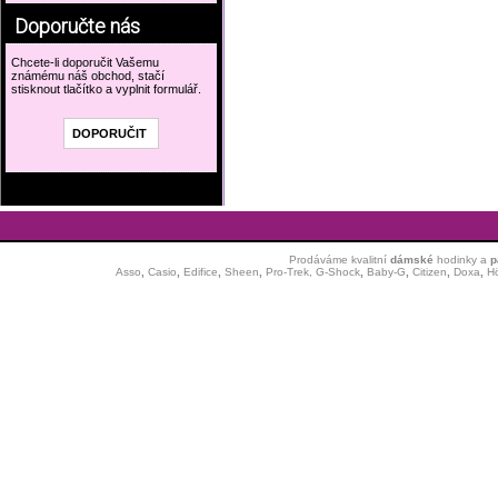
Doporučte nás
Chcete-li doporučit Vašemu
známému náš obchod, stačí
stisknout tlačítko a vyplnit formulář.
Prodáváme kvalitní
dámské
hodinky
a
p
Asso
,
Casio
,
Edifice
,
Sheen
,
Pro-Trek,
G-Shock
,
Baby-G
,
Citizen
,
Doxa
,
H