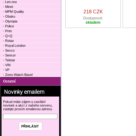
- Len.nox
- Minet
218 CZK
- MPM Quality
- Obaku
Dostupnost:
- Olympia
skladem
- Police
- Prim
- Q+Q
- Rotax
- Royal London
- Secco
- Sencor
- Telstar
- VIN
- VP
- Zeno-Watch Basel
Ostatní
Novinky emailem
Pokud máte zájem o zasílání
novinek a akcí z našeho serveru,
zadejte prosím emailovou adresu.