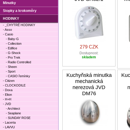
Minutky
Stopky a krokoměry
HODINKY
- _CHYTRÉ HODINKY
- Asso
- Casio
- Baby-G
- Collection
279 CZK
- Edifice
- G-Shock
Dostupnost:
skladem
- Pro Trek
- Radio Controlled
- Sheen
- Sport
Kuchyňská minutka
Kuc
- CASIO řemínky
mechanická
- Citizen
- CLOCKODILE
nerezová JVD
- Doxa
DM76
- Elton
- H+H
- JVD
- Architect
- Seaplane
- SUNDAY ROSE
- Lacerta
- LAVVU