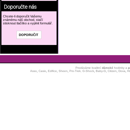
Doporučte nás
Chcete-li doporučit Vašemu
známému náš obchod, stačí
stisknout tlačítko a vyplnit formulář.
Prodáváme kvalitní
dámské
hodinky
a
p
Asso
,
Casio
,
Edifice
,
Sheen
,
Pro-Trek,
G-Shock
,
Baby-G
,
Citizen
,
Doxa
,
H