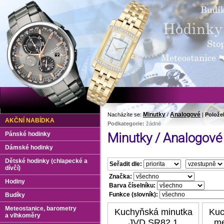
Minutky
Analogové
Nacházíte se:
/
|
Polože
AKČNÍ NABÍDKA
Podkategorie:
žádné
Pánské hodinky
Minutky / Analogové
Dámské hodinky
Dětské hodinky (chlapecké a
Seřadit dle:
dívčí)
Značka:
Hodiny
Barva číselníku:
Funkce (slovník):
Budíky
Meteostanice, barometry
Kuchyňská minutka
Kuc
a vlhkoměry
JVD SR82.1
me