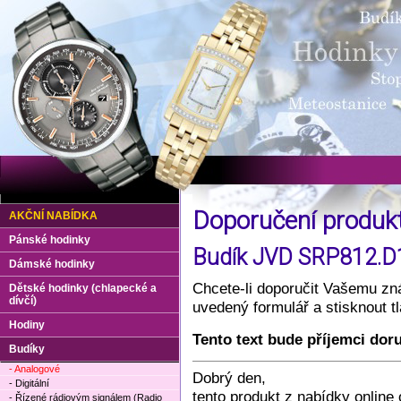
Doporučení produ
AKČNÍ NABÍDKA
Pánské hodinky
Budík JVD SRP812.D1
Dámské hodinky
Chcete-li doporučit Vašemu zná
Dětské hodinky (chlapecké a
dívčí)
uvedený formulář a stisknout 
Hodiny
Tento text bude příjemci dor
Budíky
- Analogové
Dobrý den,
- Digitální
tento produkt z nabídky onlin
- Řízené rádiovým signálem (Radio