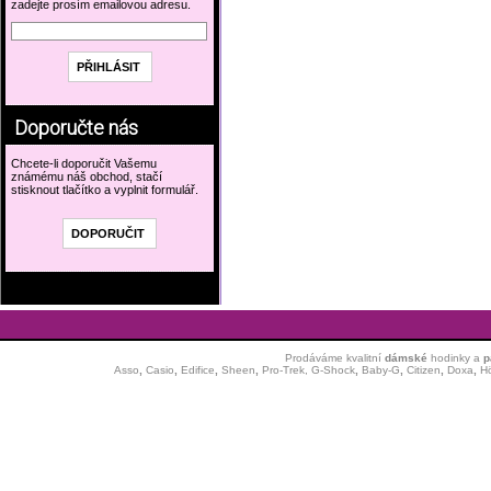
zadejte prosím emailovou adresu.
Doporučte nás
Chcete-li doporučit Vašemu
známému náš obchod, stačí
stisknout tlačítko a vyplnit formulář.
Prodáváme kvalitní
dámské
hodinky
a
p
Asso
,
Casio
,
Edifice
,
Sheen
,
Pro-Trek,
G-Shock
,
Baby-G
,
Citizen
,
Doxa
,
H