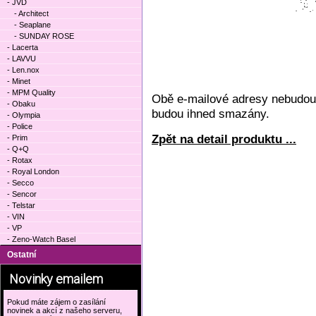
- JVD
- Architect
- Seaplane
- SUNDAY ROSE
- Lacerta
- LAVVU
- Len.nox
- Minet
- MPM Quality
Obě e-mailové adresy nebudou 
- Obaku
budou ihned smazány.
- Olympia
- Police
Zpět na detail produktu ...
- Prim
- Q+Q
- Rotax
- Royal London
- Secco
- Sencor
- Telstar
- VIN
- VP
- Zeno-Watch Basel
Ostatní
Novinky emailem
Pokud máte zájem o zasílání
novinek a akcí z našeho serveru,