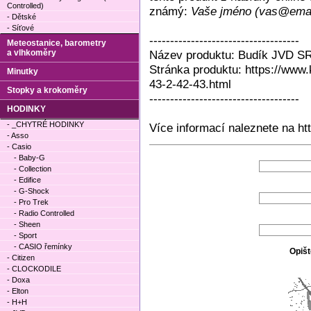
Controlled)
známý:
Vaše jméno (vas@emai
- Dětské
- Síťové
------------------------------------
Meteostanice, barometry
a vlhkoměry
Název produktu: Budík JVD S
Stránka produktu: https://www
Minutky
43-2-42-43.html
Stopky a krokoměry
------------------------------------
HODINKY
- _CHYTRÉ HODINKY
Více informací naleznete na ht
- Asso
- Casio
- Baby-G
- Collection
- Edifice
- G-Shock
- Pro Trek
- Radio Controlled
- Sheen
- Sport
- CASIO řemínky
Opišt
- Citizen
- CLOCKODILE
- Doxa
- Elton
- H+H