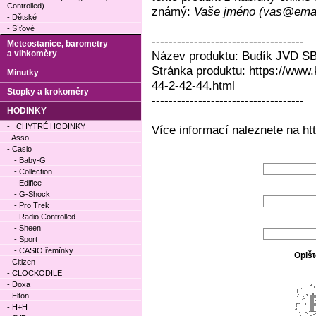
Controlled)
známý:
Vaše jméno (vas@emai
- Dětské
- Síťové
------------------------------------
Meteostanice, barometry
a vlhkoměry
Název produktu: Budík JVD S
Stránka produktu: https://www
Minutky
44-2-42-44.html
Stopky a krokoměry
------------------------------------
HODINKY
- _CHYTRÉ HODINKY
Více informací naleznete na ht
- Asso
- Casio
- Baby-G
- Collection
- Edifice
- G-Shock
- Pro Trek
- Radio Controlled
- Sheen
- Sport
- CASIO řemínky
Opišt
- Citizen
- CLOCKODILE
- Doxa
- Elton
- H+H