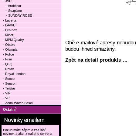
- JVD
- Architect
- Seaplane
- SUNDAY ROSE
- Lacerta
- LAVVU
- Len.nox
- Minet
- MPM Quality
Obě e-mailové adresy nebudou 
- Obaku
budou ihned smazány.
- Olympia
- Police
Zpět na detail produktu ...
- Prim
- Q+Q
- Rotax
- Royal London
- Secco
- Sencor
- Telstar
- VIN
- VP
- Zeno-Watch Basel
Ostatní
Novinky emailem
Pokud máte zájem o zasílání
novinek a akcí z našeho serveru,