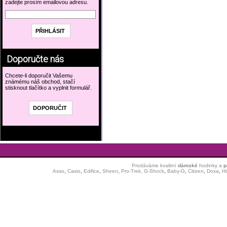
zadejte prosím emailovou adresu.
Doporučte nás
Chcete-li doporučit Vašemu
známému náš obchod, stačí
stisknout tlačítko a vyplnit formulář.
Prodáváme kvalitní
dámské
hodinky
a
p
Asso
,
Casio
,
Edifice
,
Sheen
,
Pro-Trek,
G-Shock
,
Baby-G
,
Citizen
,
Doxa
,
H