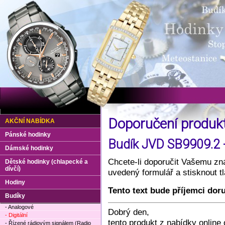
Doporučení produ
AKČNÍ NABÍDKA
Pánské hodinky
Budík JVD SB9909.2 -
Dámské hodinky
Chcete-li doporučit Vašemu zná
Dětské hodinky (chlapecké a
dívčí)
uvedený formulář a stisknout 
Hodiny
Tento text bude příjemci dor
Budíky
- Analogové
Dobrý den,
- Digitální
tento produkt z nabídky onlin
- Řízené rádiovým signálem (Radio