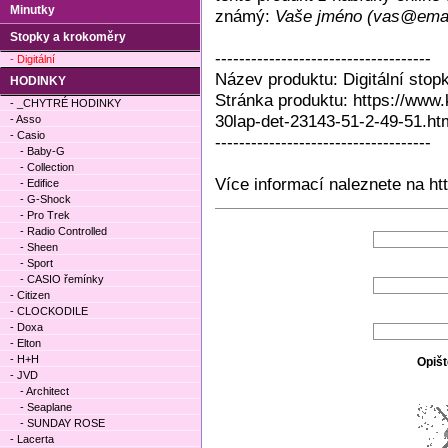
Minutky
známý:
Vaše jméno (vas@emai
Stopky a krokoměry
------------------------------------
- Digitální
Název produktu: Digitální st
HODINKY
Stránka produktu: https://www.k
- _CHYTRÉ HODINKY
30lap-det-23143-51-2-49-51.ht
- Asso
- Casio
------------------------------------
- Baby-G
- Collection
Více informací naleznete na ht
- Edifice
- G-Shock
- Pro Trek
- Radio Controlled
- Sheen
- Sport
- CASIO řemínky
- Citizen
- CLOCKODILE
- Doxa
- Elton
- H+H
Opišt
- JVD
- Architect
- Seaplane
- SUNDAY ROSE
- Lacerta