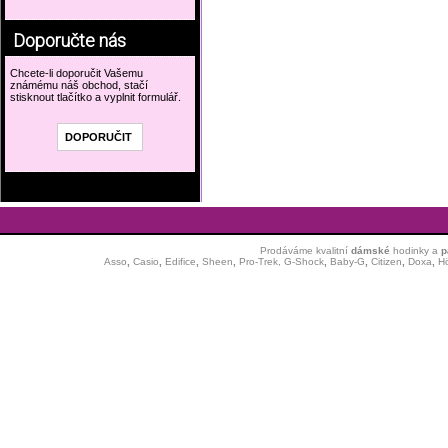
Doporučte nás
Chcete-li doporučit Vašemu
známému náš obchod, stačí
stisknout tlačítko a vyplnit formulář.
Prodáváme kvalitní
dámské
hodinky
a
p
Asso
,
Casio
,
Edifice
,
Sheen
,
Pro-Trek,
G-Shock
,
Baby-G
,
Citizen
,
Doxa
,
H