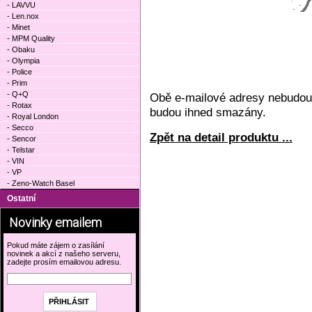
- LAVVU
- Len.nox
- Minet
- MPM Quality
- Obaku
- Olympia
- Police
- Prim
- Q+Q
Obě e-mailové adresy nebudou 
- Rotax
budou ihned smazány.
- Royal London
- Secco
Zpět na detail produktu ...
- Sencor
- Telstar
- VIN
- VP
- Zeno-Watch Basel
Ostatní
Novinky emailem
Pokud máte zájem o zasílání
novinek a akcí z našeho serveru,
zadejte prosím emailovou adresu.