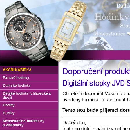
Doporučení produ
AKČNÍ NABÍDKA
Pánské hodinky
Digitální stopky JVD
Dámské hodinky
Chcete-li doporučit Vašemu zná
Dětské hodinky (chlapecké a
dívčí)
uvedený formulář a stisknout 
Hodiny
Tento text bude příjemci dor
Budíky
Meteostanice, barometry
Dobrý den,
a vlhkoměry
tento produkt z nabídky onlin