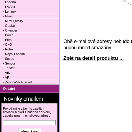
- Lacerta
- LAVVU
- Len.nox
- Minet
- MPM Quality
- Obaku
- Olympia
- Police
- Prim
Obě e-mailové adresy nebudou 
- Q+Q
budou ihned smazány.
- Rotax
- Royal London
Zpět na detail produktu ...
- Secco
- Sencor
- Telstar
- VIN
- VP
- Zeno-Watch Basel
Ostatní
Novinky emailem
Pokud máte zájem o zasílání
novinek a akcí z našeho serveru,
zadejte prosím emailovou adresu.