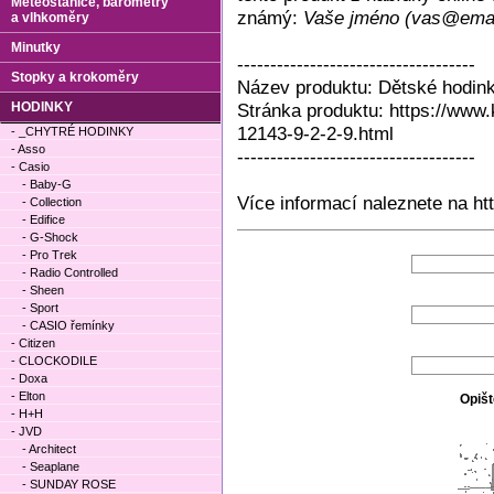
Meteostanice, barometry
známý:
Vaše jméno (vas@emai
a vlhkoměry
Minutky
------------------------------------
Stopky a krokoměry
Název produktu: Dětské hodin
HODINKY
Stránka produktu: https://www.
12143-9-2-2-9.html
- _CHYTRÉ HODINKY
- Asso
------------------------------------
- Casio
- Baby-G
Více informací naleznete na ht
- Collection
- Edifice
- G-Shock
- Pro Trek
- Radio Controlled
- Sheen
- Sport
- CASIO řemínky
- Citizen
- CLOCKODILE
- Doxa
- Elton
Opišt
- H+H
- JVD
- Architect
- Seaplane
- SUNDAY ROSE