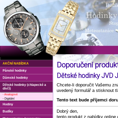
Doporučení produ
AKČNÍ NABÍDKA
Pánské hodinky
Dětské hodinky JVD J7
Dámské hodinky
Chcete-li doporučit Vašemu zná
Dětské hodinky (chlapecké a
dívčí)
uvedený formulář a stisknout 
- Analogové
- Digitální
Tento text bude příjemci dor
Hodiny
Dobrý den,
Budíky
tento produkt z nabídky onlin