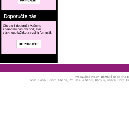
Doporučte nás
Chcete-li doporučit Vašemu
známému náš obchod, stačí
stisknout tlačítko a vyplnit formulář.
Prodáváme kvalitní
dámské
hodinky
a
p
Asso
,
Casio
,
Edifice
,
Sheen
,
Pro-Trek,
G-Shock
,
Baby-G
,
Citizen
,
Doxa
,
H