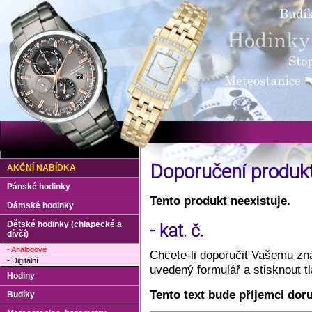
Doporučení produ
AKČNÍ NABÍDKA
Pánské hodinky
Tento produkt neexistuje.
Dámské hodinky
Dětské hodinky (chlapecké a
- kat. č.
dívčí)
- Analogové
Chcete-li doporučit Vašemu zná
- Digitální
uvedený formulář a stisknout 
Hodiny
Tento text bude příjemci dor
Budíky