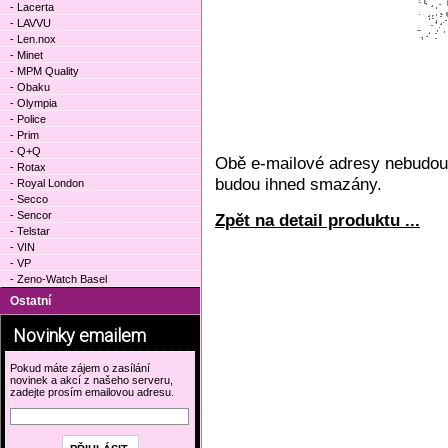
- Lacerta
- LAVVU
- Len.nox
- Minet
- MPM Quality
- Obaku
- Olympia
- Police
- Prim
- Q+Q
Obě e-mailové adresy nebudou 
- Rotax
budou ihned smazány.
- Royal London
- Secco
- Sencor
Zpět na detail produktu ...
- Telstar
- VIN
- VP
- Zeno-Watch Basel
Ostatní
Novinky emailem
Pokud máte zájem o zasílání
novinek a akcí z našeho serveru,
zadejte prosím emailovou adresu.