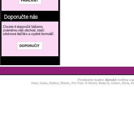
Doporučte nás
Chcete-li doporučit Vašemu
známému náš obchod, stačí
stisknout tlačítko a vyplnit formulář.
Prodáváme kvalitní
dámské
hodinky
a
p
Asso
,
Casio
,
Edifice
,
Sheen
,
Pro-Trek,
G-Shock
,
Baby-G
,
Citizen
,
Doxa
,
H