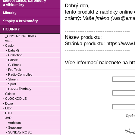
Meteostanice, barometry
Dobrý den,
a vlhkoměry
tento produkt z nabídky onlin
Minutky
známý:
Vaše jméno (vas@emai
Stopky a krokoměry
HODINKY
------------------------------------
- _CHYTRÉ HODINKY
Název produktu:
- Asso
Stránka produktu: https://www.
- Casio
------------------------------------
- Baby-G
- Collection
- Edifice
Více informací naleznete na ht
- G-Shock
- Pro Trek
- Radio Controlled
- Sheen
- Sport
- CASIO řemínky
- Citizen
- CLOCKODILE
- Doxa
- Elton
- H+H
Opišt
- JVD
- Architect
- Seaplane
- SUNDAY ROSE