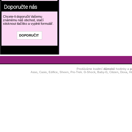
Doporučte nás
Chcete-li doporučit Vašemu
známému náš obchod, stačí
stisknout tlačítko a vyplnit formulář.
Prodáváme kvalitní
dámské
hodinky
a
p
Asso
,
Casio
,
Edifice
,
Sheen
,
Pro-Trek,
G-Shock
,
Baby-G
,
Citizen
,
Doxa
,
H