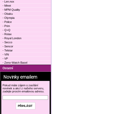
- Len.nox
- Minet
- MPM Quality
- Obaku
- Olympia
- Police
- Prim
- Q+Q
- Rotax
- Royal London
- Secco
- Sencor
- Telstar
- VIN
- VP
- Zeno-Watch Basel
Ostatní
Novinky emailem
Pokud máte zájem o zasílání
novinek a akcí z našeho serveru,
zadejte prosím emailovou adresu.