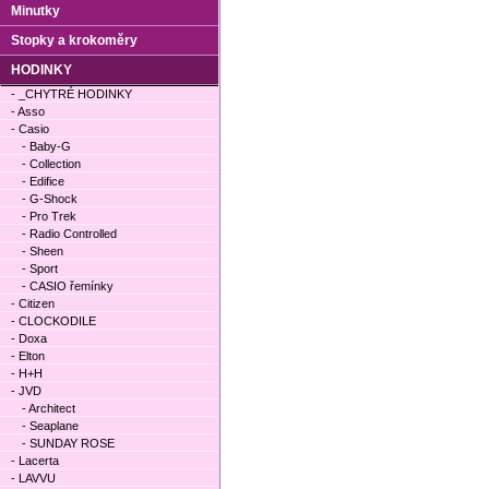
Minutky
Stopky a krokoměry
HODINKY
- _CHYTRÉ HODINKY
- Asso
- Casio
- Baby-G
- Collection
- Edifice
- G-Shock
- Pro Trek
- Radio Controlled
- Sheen
- Sport
- CASIO řemínky
- Citizen
- CLOCKODILE
- Doxa
- Elton
- H+H
- JVD
- Architect
- Seaplane
- SUNDAY ROSE
- Lacerta
- LAVVU