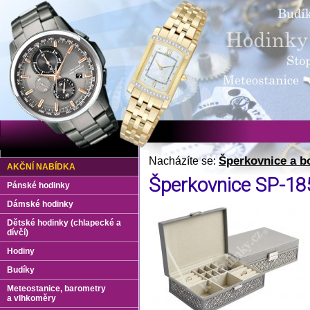
Šperkovnice a b
Nacházíte se:
AKČNÍ NABÍDKA
Šperkovnice SP-1
Pánské hodinky
Dámské hodinky
Dětské hodinky (chlapecké a
dívčí)
Hodiny
Budíky
Meteostanice, barometry
a vlhkoměry