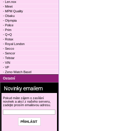
- Len.nox
- Minet
- MPM Quality
- Obaku
- Olympia
- Police
- Prim
- Q+Q
- Rotax
- Royal London
- Secco
- Sencor
- Telstar
- VIN
- VP
- Zeno-Watch Basel
Ostatní
Novinky emailem
Pokud máte zájem o zasílání
novinek a akcí z našeho serveru,
zadejte prosím emailovou adresu.