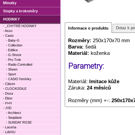
Minutky
Stopky a krokoměry
HODINKY
- _CHYTRÉ HODINKY
Dotaz k pr
Informace o produktu
- Asso
- Casio
Rozměry:
250x170x70 mm
- Baby-G
- Collection
Barva:
šedá
- Edifice
Materiál:
koženka
- G-Shock
- Pro Trek
Parametry:
- Radio Controlled
- Sheen
- Sport
- CASIO řemínky
Materiál:
Imitace kůže
- Citizen
Záruka:
24 měsíců
- CLOCKODILE
- Doxa
- Elton
Rozměry (mm) +-:
250x170x
- H+H
- JVD
- Architect
- Seaplane
- SUNDAY ROSE
- Lacerta
- LAVVU