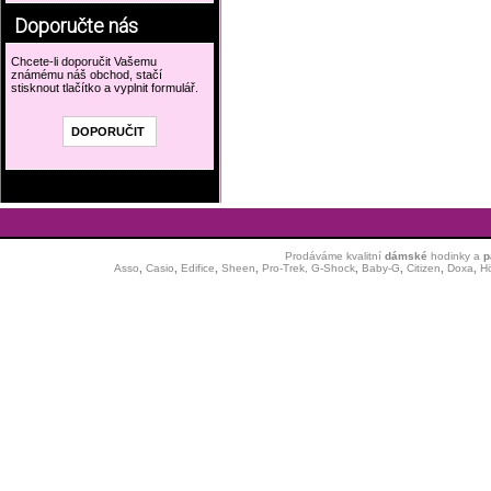
Doporučte nás
Chcete-li doporučit Vašemu
známému náš obchod, stačí
stisknout tlačítko a vyplnit formulář.
Prodáváme kvalitní
dámské
hodinky
a
p
Asso
,
Casio
,
Edifice
,
Sheen
,
Pro-Trek,
G-Shock
,
Baby-G
,
Citizen
,
Doxa
,
H