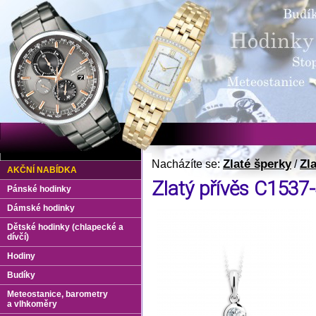
Zlaté šperky
Zl
Nacházíte se:
/
AKČNÍ NABÍDKA
Zlatý přívěs C1537
Pánské hodinky
Dámské hodinky
Dětské hodinky (chlapecké a
dívčí)
Hodiny
Budíky
Meteostanice, barometry
a vlhkoměry