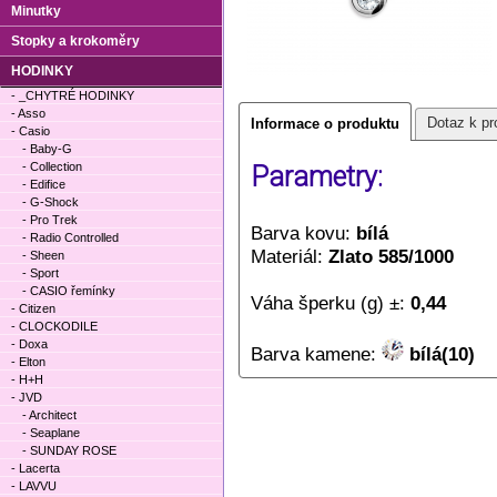
Minutky
Stopky a krokoměry
HODINKY
- _CHYTRÉ HODINKY
- Asso
Dotaz k pr
Informace o produktu
- Casio
- Baby-G
- Collection
Parametry:
- Edifice
- G-Shock
- Pro Trek
Barva kovu:
bílá
- Radio Controlled
Materiál:
Zlato 585/1000
- Sheen
- Sport
- CASIO řemínky
Váha šperku (g) ±:
0,44
- Citizen
- CLOCKODILE
- Doxa
Barva kamene:
bílá(10)
- Elton
- H+H
- JVD
- Architect
- Seaplane
- SUNDAY ROSE
- Lacerta
- LAVVU