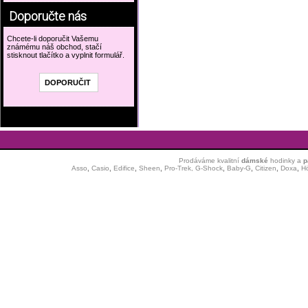
Doporučte nás
Chcete-li doporučit Vašemu
známému náš obchod, stačí
stisknout tlačítko a vyplnit formulář.
Prodáváme kvalitní
dámské
hodinky
a
p
Asso
,
Casio
,
Edifice
,
Sheen
,
Pro-Trek,
G-Shock
,
Baby-G
,
Citizen
,
Doxa
,
H