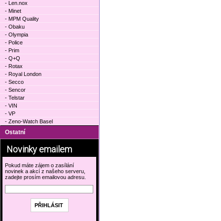
- Len.nox
- Minet
- MPM Quality
- Obaku
- Olympia
- Police
- Prim
- Q+Q
- Rotax
- Royal London
- Secco
- Sencor
- Telstar
- VIN
- VP
- Zeno-Watch Basel
Ostatní
Novinky emailem
Pokud máte zájem o zasílání
novinek a akcí z našeho serveru,
zadejte prosím emailovou adresu.