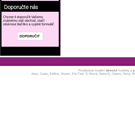
Doporučte nás
Chcete-li doporučit Vašemu
známému náš obchod, stačí
stisknout tlačítko a vyplnit formulář.
Prodáváme kvalitní
dámské
hodinky
a
p
Asso
,
Casio
,
Edifice
,
Sheen
,
Pro-Trek,
G-Shock
,
Baby-G
,
Citizen
,
Doxa
,
H