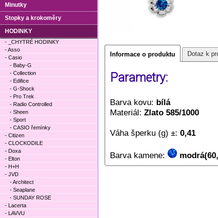
Minutky
Stopky a krokoměry
HODINKY
- _CHYTRÉ HODINKY
- Asso
Dotaz k pr
Informace o produktu
- Casio
- Baby-G
- Collection
Parametry:
- Edifice
- G-Shock
- Pro Trek
Barva kovu:
bílá
- Radio Controlled
Materiál:
Zlato 585/1000
- Sheen
- Sport
- CASIO řemínky
Váha šperku (g) ±:
0,41
- Citizen
- CLOCKODILE
- Doxa
Barva kamene:
modrá(60,
- Elton
- H+H
- JVD
- Architect
- Seaplane
- SUNDAY ROSE
- Lacerta
- LAVVU