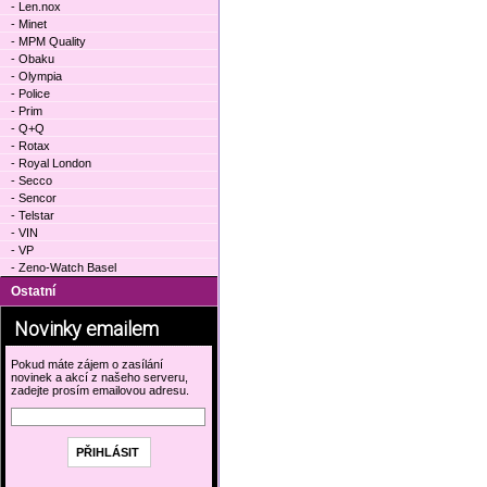
- Len.nox
- Minet
- MPM Quality
- Obaku
- Olympia
- Police
- Prim
- Q+Q
- Rotax
- Royal London
- Secco
- Sencor
- Telstar
- VIN
- VP
- Zeno-Watch Basel
Ostatní
Novinky emailem
Pokud máte zájem o zasílání
novinek a akcí z našeho serveru,
zadejte prosím emailovou adresu.