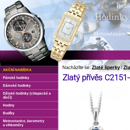
Zlaté šperky
Zl
Nacházíte se:
/
AKČNÍ NABÍDKA
Zlatý přívěs C2151
Pánské hodinky
Dámské hodinky
Dětské hodinky (chlapecké a
dívčí)
Hodiny
Budíky
Meteostanice, barometry
a vlhkoměry