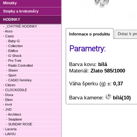
Minutky
Stopky a krokoměry
HODINKY
- _CHYTRÉ HODINKY
- Asso
Dotaz k pr
Informace o produktu
- Casio
- Baby-G
- Collection
Parametry:
- Edifice
- G-Shock
- Pro Trek
Barva kovu:
bílá
- Radio Controlled
Materiál:
Zlato 585/1000
- Sheen
- Sport
- CASIO řemínky
Váha šperku (g) ±:
0,37
- Citizen
- CLOCKODILE
- Doxa
Barva kamene:
bílá(10)
- Elton
- H+H
- JVD
- Architect
- Seaplane
- SUNDAY ROSE
- Lacerta
- LAVVU