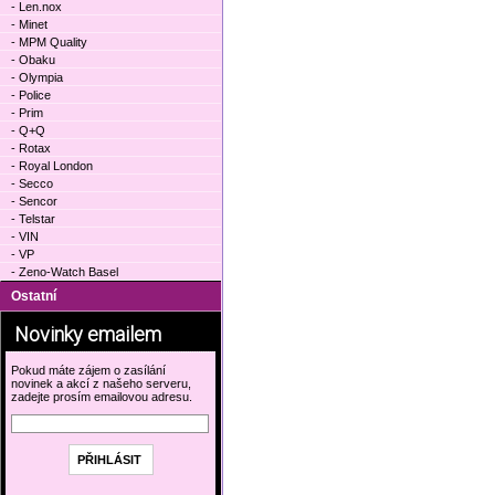
- Len.nox
- Minet
- MPM Quality
- Obaku
- Olympia
- Police
- Prim
- Q+Q
- Rotax
- Royal London
- Secco
- Sencor
- Telstar
- VIN
- VP
- Zeno-Watch Basel
Ostatní
Novinky emailem
Pokud máte zájem o zasílání
novinek a akcí z našeho serveru,
zadejte prosím emailovou adresu.