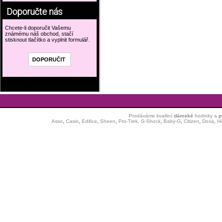
Doporučte nás
Chcete-li doporučit Vašemu
známému náš obchod, stačí
stisknout tlačítko a vyplnit formulář.
Prodáváme kvalitní
dámské
hodinky
a
p
Asso
,
Casio
,
Edifice
,
Sheen
,
Pro-Trek,
G-Shock
,
Baby-G
,
Citizen
,
Doxa
,
H