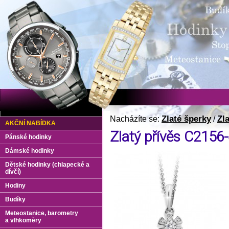
Zlaté šperky
Zl
Nacházíte se:
/
AKČNÍ NABÍDKA
Zlatý přívěs C2156
Pánské hodinky
Dámské hodinky
Dětské hodinky (chlapecké a
dívčí)
Hodiny
Budíky
Meteostanice, barometry
a vlhkoměry