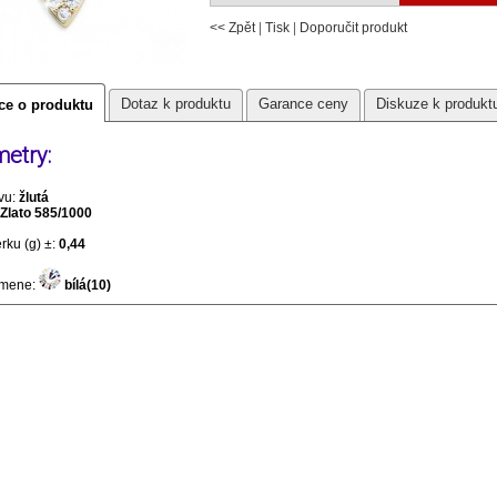
<< Zpět
|
Tisk
|
Doporučit produkt
Dotaz k produktu
Garance ceny
Diskuze k produkt
ce o produktu
etry:
vu:
žlutá
Zlato 585/1000
rku (g) ±:
0,44
amene:
bílá(10)