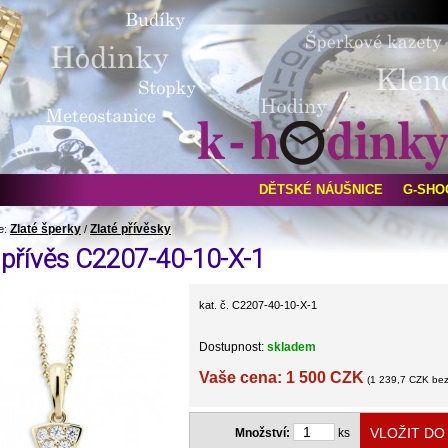
DĚTSKÉ NÁUŠNICE
G-SHO
Zlaté šperky
Zlaté přívěsky
e:
/
 přívěs C2207-40-10-X-1
kat. č. C2207-40-10-X-1
Dostupnost:
skladem
Vaše cena: 1 500 CZK
(1 239,7 CZK be
Množství:
ks