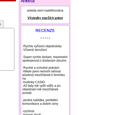
Anketa
augmentin prodej
homeopathic
headache remedies
ear pain remedies
kamagra prodej
anketa není nadefinována
herbal abortion
herbal incenses
prednison prodej
Výsledky starších anket
natural remedies rosacea
u
* * * * *
-Rychle vyřízení objednávky
-Včasné doručení
-Super rychle dodani, maximalni
spokojenost s dodanym zbozim.
-Rychlé a ochotné jednání.
-Nikde jsem nemohl sehnat
plastový mezičlánek k řemínku
na
-hodinky CASIO.
-Až tady mě vyšli vstříc a po
objednání mě mezičlánek
poslali.
-pestrá nabídka, perfektní
komunikace a dobré ceny
-rychlost
-krásné zboží