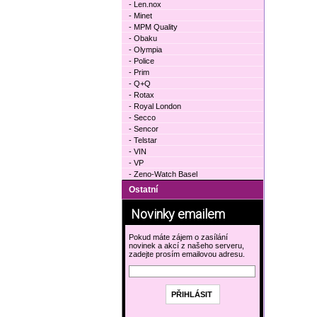
- Len.nox
- Minet
- MPM Quality
- Obaku
- Olympia
- Police
- Prim
- Q+Q
- Rotax
- Royal London
- Secco
- Sencor
- Telstar
- VIN
- VP
- Zeno-Watch Basel
Ostatní
Novinky emailem
Pokud máte zájem o zasílání
novinek a akcí z našeho serveru,
zadejte prosím emailovou adresu.