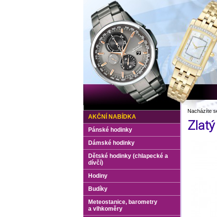
Nacházíte s
AKČNÍ NABÍDKA
Zlatý
Pánské hodinky
Dámské hodinky
Dětské hodinky (chlapecké a
dívčí)
Hodiny
Budíky
Meteostanice, barometry
a vlhkoměry