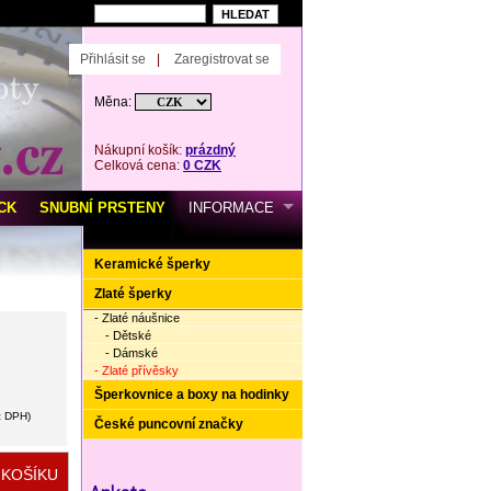
Přihlásit se
|
Zaregistrovat se
Měna:
Nákupní košík:
prázdný
Celková cena:
0 CZK
CK
SNUBNÍ PRSTENY
INFORMACE
Keramické šperky
Zlaté šperky
- Zlaté náušnice
- Dětské
- Dámské
- Zlaté přívěsky
Šperkovnice a boxy na hodinky
z DPH)
České puncovní značky
veterinary pharmacy online