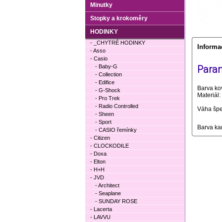
Minutky
Stopky a krokoměry
HODINKY
- _CHYTRÉ HODINKY
Informa
- Asso
- Casio
- Baby-G
Param
- Collection
- Edifice
Barva ko
- G-Shock
Materiál:
- Pro Trek
- Radio Controlled
Váha špe
- Sheen
- Sport
Barva k
- CASIO řemínky
- Citizen
- CLOCKODILE
- Doxa
- Elton
- H+H
- JVD
- Architect
- Seaplane
- SUNDAY ROSE
- Lacerta
- LAVVU