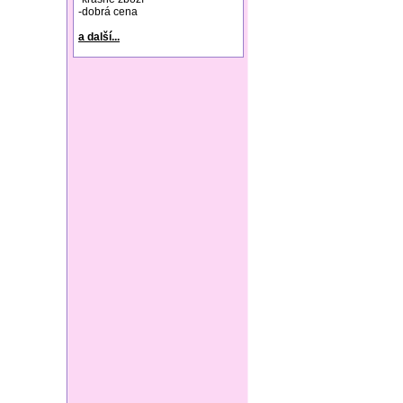
-dobrá cena
a další...