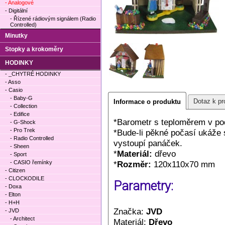
- Analogové
- Digitální
- Řízené rádiovým signálem (Radio
Controlled)
Minutky
Stopky a krokoměry
HODINKY
- _CHYTRÉ HODINKY
- Asso
- Casio
- Baby-G
Dotaz k pr
Informace o produktu
- Collection
- Edifice
*Barometr s teploměrem v po
- G-Shock
- Pro Trek
*Bude-li pěkné počasí ukáže 
- Radio Controlled
vystoupí panáček.
- Sheen
*
Materiál:
dřevo
- Sport
- CASIO řemínky
*
Rozměr:
120x110x70 mm
- Citizen
- CLOCKODILE
Parametry:
- Doxa
- Elton
- H+H
Značka:
JVD
- JVD
- Architect
Materiál:
Dřevo