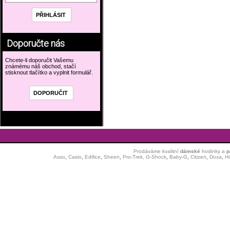
Doporučte nás
Chcete-li doporučit Vašemu
známému náš obchod, stačí
stisknout tlačítko a vyplnit formulář.
Prodáváme kvalitní
dámské
hodinky
a
p
Asso
,
Casio
,
Edifice
,
Sheen
,
Pro-Trek,
G-Shock
,
Baby-G
,
Citizen
,
Doxa
,
H