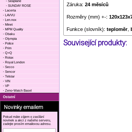
- Seaplane
Záruka:
24 měsíců
- SUNDAY ROSE
- Lacerta
- LAVVU
Rozměry (mm) +-:
120x123x
- Len.nox
- Minet
Funkce (slovník):
teploměr
,
- MPM Quality
- Obaku
- Olympia
Související produkty:
- Police
- Prim
- Q+Q
- Rotax
- Royal London
- Secco
- Sencor
- Telstar
- VIN
- VP
- Zeno-Watch Basel
Ostatní
Novinky emailem
Pokud máte zájem o zasílání
novinek a akcí z našeho serveru,
zadejte prosím emailovou adresu.