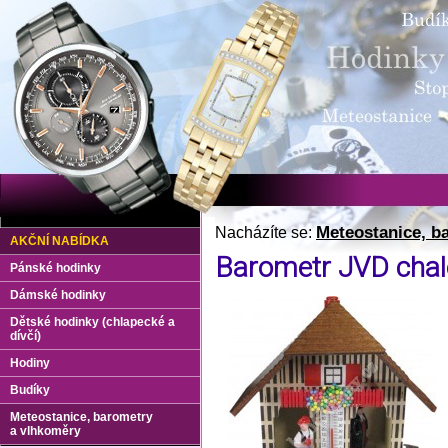
Meteostanice, b
Nacházíte se:
AKČNÍ NABÍDKA
Barometr JVD cha
Pánské hodinky
Dámské hodinky
Dětské hodinky (chlapecké a
dívčí)
Hodiny
Budíky
Meteostanice, barometry
a vlhkoměry