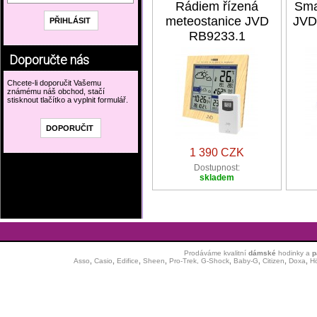
Rádiem řízená
Sma
meteostanice JVD
JVD
RB9233.1
Doporučte nás
Chcete-li doporučit Vašemu
známému náš obchod, stačí
stisknout tlačítko a vyplnit formulář.
1 390 CZK
Dostupnost:
skladem
Prodáváme kvalitní
dámské
hodinky
a
p
Asso
,
Casio
,
Edifice
,
Sheen
,
Pro-Trek,
G-Shock
,
Baby-G
,
Citizen
,
Doxa
,
H