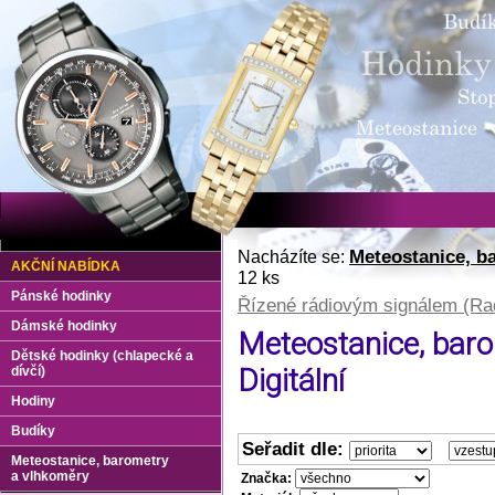
Meteostanice, b
Nacházíte se:
AKČNÍ NABÍDKA
12 ks
Pánské hodinky
Řízené rádiovým signálem (Rad
Dámské hodinky
Meteostanice, baro
Dětské hodinky (chlapecké a
Digitální
dívčí)
Hodiny
Budíky
Seřadit dle:
Meteostanice, barometry
a vlhkoměry
Značka: