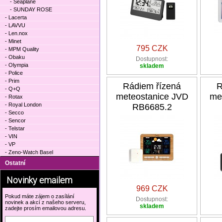
- Seaplane
- SUNDAY ROSE
- Lacerta
- LAVVU
- Len.nox
- Minet
795 CZK
- MPM Quality
- Obaku
Dostupnost:
- Olympia
skladem
- Police
- Prim
Rádiem řízená
R
- Q+Q
meteostanice JVD
me
- Rotax
- Royal London
RB6685.2
- Secco
- Sencor
- Telstar
- VIN
- VP
- Zeno-Watch Basel
Ostatní
Novinky emailem
969 CZK
Pokud máte zájem o zasílání
Dostupnost:
novinek a akcí z našeho serveru,
skladem
zadejte prosím emailovou adresu.