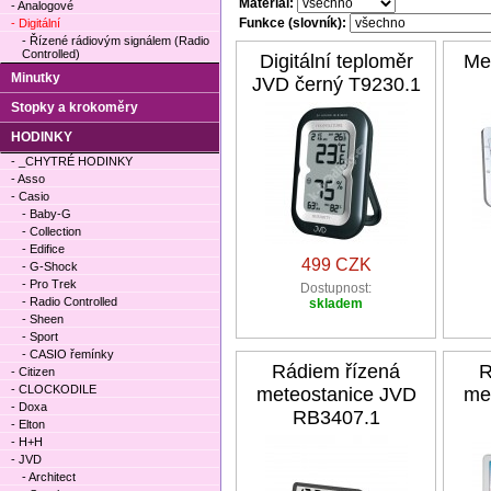
Materiál:
- Analogové
Funkce (slovník):
- Digitální
- Řízené rádiovým signálem (Radio
Controlled)
Digitální teploměr
Me
Minutky
JVD černý T9230.1
Stopky a krokoměry
HODINKY
- _CHYTRÉ HODINKY
- Asso
- Casio
- Baby-G
- Collection
- Edifice
499 CZK
- G-Shock
- Pro Trek
Dostupnost:
- Radio Controlled
skladem
- Sheen
- Sport
- CASIO řemínky
Rádiem řízená
R
- Citizen
- CLOCKODILE
meteostanice JVD
me
- Doxa
RB3407.1
- Elton
- H+H
- JVD
- Architect