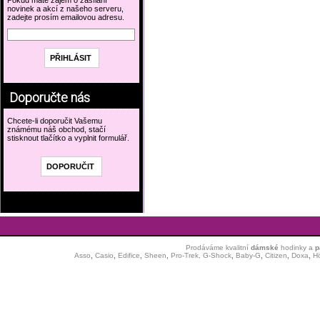
Pokud máte zájem o zasílání
novinek a akcí z našeho serveru,
zadejte prosím emailovou adresu.
Doporučte nás
Chcete-li doporučit Vašemu
známému náš obchod, stačí
stisknout tlačítko a vyplnit formulář.
Prodáváme kvalitní
dámské
hodinky
a
p
Asso
,
Casio
,
Edifice
,
Sheen
,
Pro-Trek,
G-Shock
,
Baby-G
,
Citizen
,
Doxa
,
H