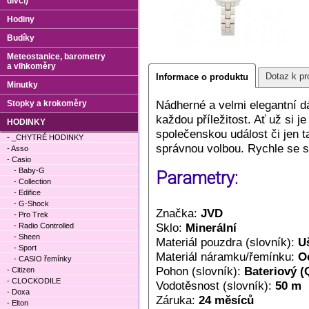
dívčí)
Hodiny
Budíky
Meteostanice, barometry
a vlhkoměry
Dotaz k pr
Informace o produktu
Minutky
Nádherné a velmi elegantní 
Stopky a krokoměry
každou příležitost. Ať už si je
HODINKY
společenskou událost či jen t
- _CHYTRÉ HODINKY
správnou volbou. Rychle se s
- Asso
- Casio
- Baby-G
Parametry:
- Collection
- Edifice
- G-Shock
Značka:
JVD
- Pro Trek
Sklo:
Minerální
- Radio Controlled
- Sheen
Materiál pouzdra (slovník):
Uš
- Sport
Materiál náramku/řemínku:
O
- CASIO řemínky
Pohon (slovník):
Bateriový (
- Citizen
- CLOCKODILE
Vodotěsnost (slovník):
50 m
- Doxa
Záruka:
24 měsíců
- Elton