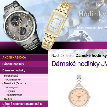
Dámské hodinky
Nacházíte se:
AKČNÍ NABÍDKA
Dámské hodinky J
Pánské hodinky
Dámské hodinky
- Mechanické
- Automatické
- Bateriové (Quartz)
- Analogové
- Digitální
- Kombinované
- Na krk
Dětské hodinky (chlapecké a