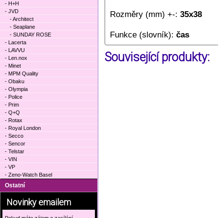
- H+H
- JVD
Rozměry (mm) +-:
35x38
- Architect
- Seaplane
Funkce (slovník):
čas
- SUNDAY ROSE
- Lacerta
- LAVVU
Související produkty:
- Len.nox
- Minet
- MPM Quality
- Obaku
- Olympia
- Police
- Prim
- Q+Q
- Rotax
- Royal London
- Secco
- Sencor
- Telstar
- VIN
- VP
- Zeno-Watch Basel
Ostatní
Novinky emailem