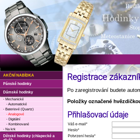
Registrace zákazní
AKČNÍ NABÍDKA
Pánské hodinky
Po zaregistrování budete autom
Dámské hodinky
- Mechanické
Položky označené hvězdičkou
- Automatické
- Bateriové (Quartz)
Přihlašovací údaje
- Analogové
- Digitální
Váš e-mail*
- Kombinované
- Na krk
Heslo*
Dětské hodinky (chlapecké a
Potvrzení hesla*