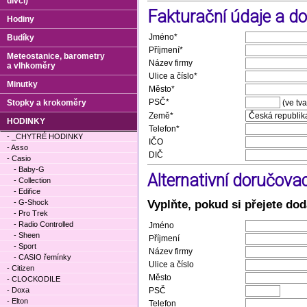
dívčí)
Fakturační údaje a d
Hodiny
Jméno*
Budíky
Příjmení*
Meteostanice, barometry
Název firmy
a vlhkoměry
Ulice a číslo*
Minutky
Město*
PSČ*
Stopky a krokoměry
(ve tv
Země*
HODINKY
Telefon*
- _CHYTRÉ HODINKY
IČO
- Asso
DIČ
- Casio
- Baby-G
Alternativní doručova
- Collection
- Edifice
Vyplňte, pokud si přejete dod
- G-Shock
- Pro Trek
- Radio Controlled
Jméno
- Sheen
Příjmení
- Sport
Název firmy
- CASIO řemínky
Ulice a číslo
- Citizen
Město
- CLOCKODILE
- Doxa
PSČ
- Elton
Telefon