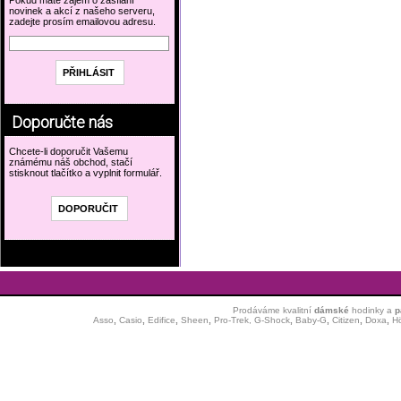
Pokud máte zájem o zasílání
novinek a akcí z našeho serveru,
zadejte prosím emailovou adresu.
Doporučte nás
Chcete-li doporučit Vašemu
známému náš obchod, stačí
stisknout tlačítko a vyplnit formulář.
Prodáváme kvalitní
dámské
hodinky
a
p
Asso
,
Casio
,
Edifice
,
Sheen
,
Pro-Trek,
G-Shock
,
Baby-G
,
Citizen
,
Doxa
,
H