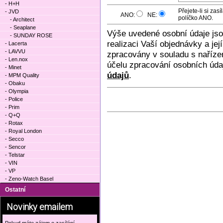
- H+H
Přejete-li si za
- JVD
ANO:
NE:
políčko ANO.
- Architect
- Seaplane
Výše uvedené osobní údaje js
- SUNDAY ROSE
realizaci Vaší objednávky a je
- Lacerta
- LAVVU
zpracovány v souladu s naříze
- Len.nox
účelu zpracování osobních úda
- Minet
údajů
.
- MPM Quality
- Obaku
- Olympia
- Police
- Prim
- Q+Q
- Rotax
- Royal London
- Secco
- Sencor
- Telstar
- VIN
- VP
- Zeno-Watch Basel
Ostatní
Novinky emailem