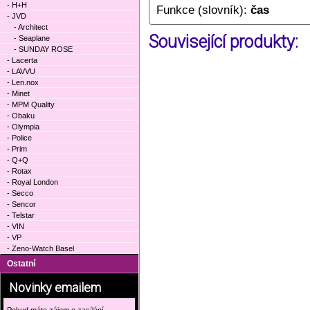
- H+H
Funkce (slovník):
čas
- JVD
- Architect
Související produkty:
- Seaplane
- SUNDAY ROSE
- Lacerta
- LAVVU
- Len.nox
- Minet
- MPM Quality
- Obaku
- Olympia
- Police
- Prim
- Q+Q
- Rotax
- Royal London
- Secco
- Sencor
- Telstar
- VIN
- VP
- Zeno-Watch Basel
Ostatní
Novinky emailem