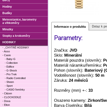
dívčí)
Hodiny
Budíky
Meteostanice, barometry
a vlhkoměry
Dotaz k pr
Informace o produktu
Minutky
Stopky a krokoměry
Parametry:
HODINKY
- _CHYTRÉ HODINKY
Značka:
JVD
- Asso
Sklo:
Minerální
- Casio
- Baby-G
Materiál pouzdra (slovník):
P
- Collection
Materiál náramku/řemínku:
P
- Edifice
Pohon (slovník):
Bateriový (
- G-Shock
- Pro Trek
Vodotěsnost (slovník):
50 m
- Radio Controlled
Záruka:
24 měsíců
- Sheen
- Sport
Rozměry (mm) +-:
33
- CASIO řemínky
- Citizen
- CLOCKODILE
Osazeno kameny:
Zirkon/Sw
- Doxa
Barva číselníku:
Bílá
- Elton