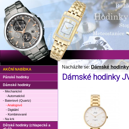
Dámské hodinky
Nacházíte se:
AKČNÍ NABÍDKA
Dámské hodinky J
Pánské hodinky
Dámské hodinky
- Mechanické
- Automatické
- Bateriové (Quartz)
- Analogové
- Digitální
- Kombinované
- Na krk
Dětské hodinky (chlapecké a