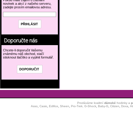
Pokud máte zájem o zasílání
novinek a akcí z našeho serveru,
zadejte prosím emailovou adresu.
Doporučte nás
Chcete-li doporučit Vašemu
známému náš obchod, stačí
stisknout tlačítko a vyplnit formulář.
Prodáváme kvalitní
dámské
hodinky
a
p
Asso
,
Casio
,
Edifice
,
Sheen
,
Pro-Trek,
G-Shock
,
Baby-G
,
Citizen
,
Doxa
,
H