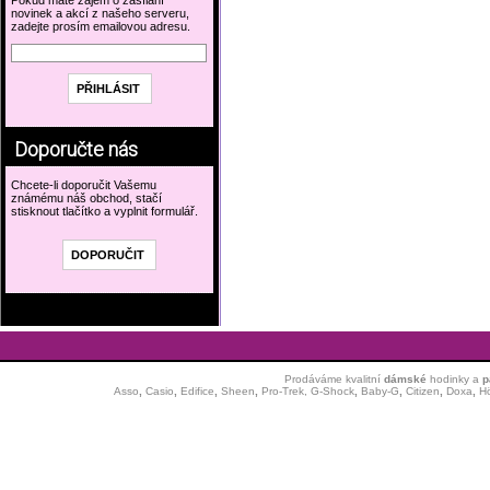
Pokud máte zájem o zasílání
novinek a akcí z našeho serveru,
zadejte prosím emailovou adresu.
Doporučte nás
Chcete-li doporučit Vašemu
známému náš obchod, stačí
stisknout tlačítko a vyplnit formulář.
Prodáváme kvalitní
dámské
hodinky
a
p
Asso
,
Casio
,
Edifice
,
Sheen
,
Pro-Trek,
G-Shock
,
Baby-G
,
Citizen
,
Doxa
,
H