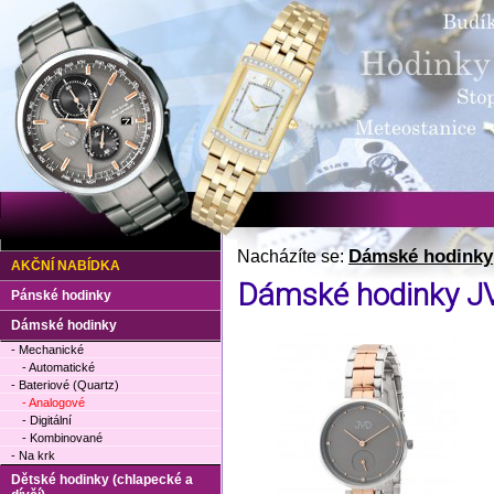
Dámské hodinky
Nacházíte se:
AKČNÍ NABÍDKA
Dámské hodinky J
Pánské hodinky
Dámské hodinky
- Mechanické
- Automatické
- Bateriové (Quartz)
- Analogové
- Digitální
- Kombinované
- Na krk
Dětské hodinky (chlapecké a