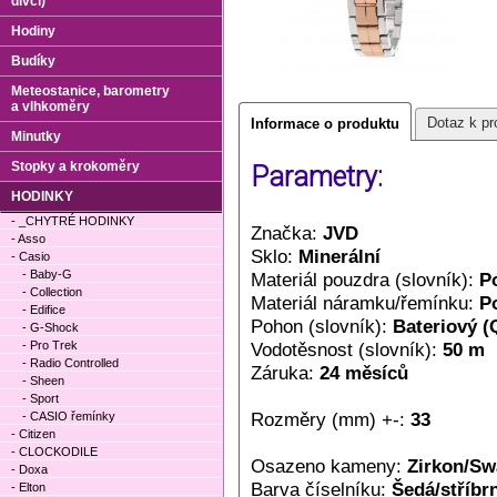
dívčí)
Hodiny
Budíky
Meteostanice, barometry
a vlhkoměry
Dotaz k pr
Informace o produktu
Minutky
Stopky a krokoměry
Parametry:
HODINKY
- _CHYTRÉ HODINKY
Značka:
JVD
- Asso
Sklo:
Minerální
- Casio
- Baby-G
Materiál pouzdra (slovník):
P
- Collection
Materiál náramku/řemínku:
P
- Edifice
Pohon (slovník):
Bateriový (
- G-Shock
- Pro Trek
Vodotěsnost (slovník):
50 m
- Radio Controlled
Záruka:
24 měsíců
- Sheen
- Sport
Rozměry (mm) +-:
33
- CASIO řemínky
- Citizen
- CLOCKODILE
Osazeno kameny:
Zirkon/Sw
- Doxa
Barva číselníku:
Šedá/stříbr
- Elton