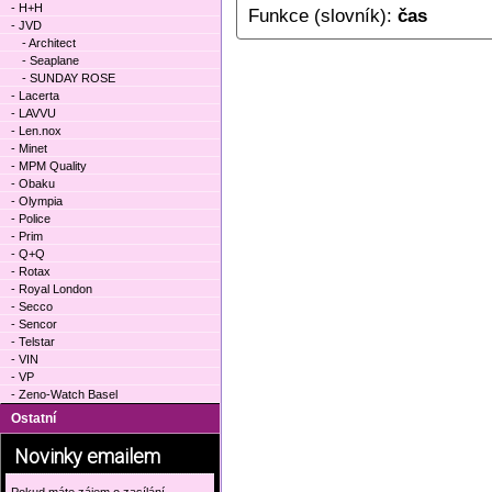
- H+H
Funkce (slovník):
čas
- JVD
- Architect
- Seaplane
- SUNDAY ROSE
- Lacerta
- LAVVU
- Len.nox
- Minet
- MPM Quality
- Obaku
- Olympia
- Police
- Prim
- Q+Q
- Rotax
- Royal London
- Secco
- Sencor
- Telstar
- VIN
- VP
- Zeno-Watch Basel
Ostatní
Novinky emailem