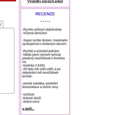
Výsledky starších anket
natural remedies rosacea
* * * * *
u
-Rychle vyřízení objednávky
-Včasné doručení
-Super rychle dodani, maximalni
spokojenost s dodanym zbozim.
-Rychlé a ochotné jednání.
-Nikde jsem nemohl sehnat
plastový mezičlánek k řemínku
na
-hodinky CASIO.
-Až tady mě vyšli vstříc a po
objednání mě mezičlánek
poslali.
-pestrá nabídka, perfektní
komunikace a dobré ceny
-rychlost
-krásné zboží
-dobrá cena
a další...