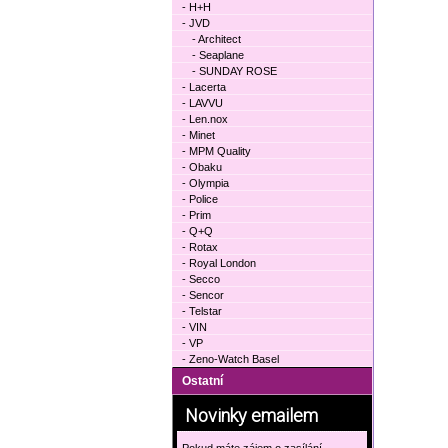
- H+H
- JVD
- Architect
- Seaplane
- SUNDAY ROSE
- Lacerta
- LAVVU
- Len.nox
- Minet
- MPM Quality
- Obaku
- Olympia
- Police
- Prim
- Q+Q
- Rotax
- Royal London
- Secco
- Sencor
- Telstar
- VIN
- VP
- Zeno-Watch Basel
Ostatní
Novinky emailem