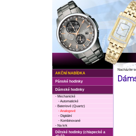
Nacházíte s
AKČNÍ NABÍDKA
Dáms
Pánské hodinky
Dámské hodinky
- Mechanické
- Automatické
- Bateriové (Quartz)
- Analogové
- Digitální
- Kombinované
- Na krk
Dětské hodinky (chlapecké a