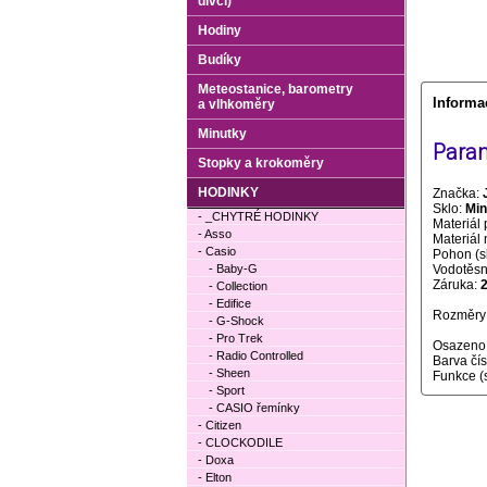
dívčí)
Hodiny
Budíky
Meteostanice, barometry
Informa
a vlhkoměry
Minutky
Param
Stopky a krokoměry
HODINKY
Značka:
Sklo:
Min
- _CHYTRÉ HODINKY
Materiál 
- Asso
Materiál
- Casio
Pohon (s
- Baby-G
Vodotěsno
Záruka:
- Collection
- Edifice
Rozměry 
- G-Shock
- Pro Trek
Osazeno
- Radio Controlled
Barva čí
- Sheen
Funkce (
- Sport
- CASIO řemínky
- Citizen
- CLOCKODILE
- Doxa
- Elton