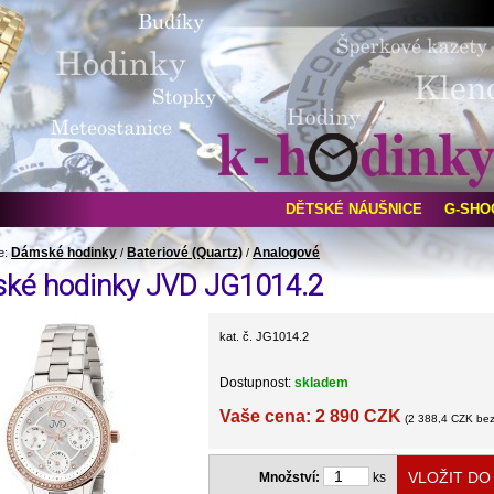
DĚTSKÉ NÁUŠNICE
G-SHO
Dámské hodinky
Bateriové (Quartz)
Analogové
e:
/
/
ké hodinky JVD JG1014.2
kat. č. JG1014.2
Dostupnost:
skladem
Vaše cena: 2 890 CZK
(2 388,4 CZK be
Množství:
ks