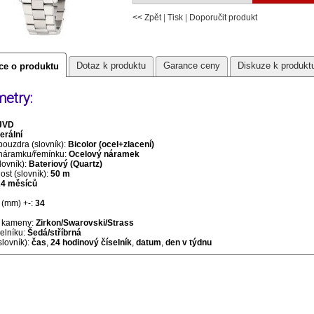
<< Zpět
|
Tisk
|
Doporučit produkt
Dotaz k produktu
Garance ceny
Diskuze k produkt
ce o produktu
etry:
JVD
erální
pouzdra (slovník):
Bicolor (ocel+zlacení)
 náramku/řemínku:
Ocelový náramek
lovník):
Bateriový (Quartz)
st (slovník):
50 m
24 měsíců
(mm) +-:
34
 kameny:
Zirkon/Swarovski/Strass
selníku:
Šedá/stříbrná
slovník):
čas
,
24 hodinový číselník
,
datum
,
den v týdnu