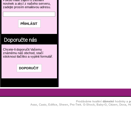
Pokud máte zájem o zasílání
novinek a akcí z našeho serveru,
zadejte prosím emailovou adresu.
Doporučte nás
Chcete-li doporučit Vašemu
známému náš obchod, stačí
stisknout tlačítko a vyplnit formulář.
Prodáváme kvalitní
dámské
hodinky
a
p
Asso
,
Casio
,
Edifice
,
Sheen
,
Pro-Trek,
G-Shock
,
Baby-G
,
Citizen
,
Doxa
,
H