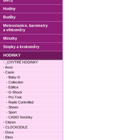
dívčí)
Hodiny
Budíky
Meteostanice, barometry
a vlhkoměry
Minutky
Stopky a krokoměry
HODINKY
- _CHYTRÉ HODINKY
- Asso
- Casio
- Baby-G
- Collection
- Edifice
- G-Shock
- Pro Trek
- Radio Controlled
- Sheen
- Sport
- CASIO řemínky
- Citizen
- CLOCKODILE
- Doxa
- Elton