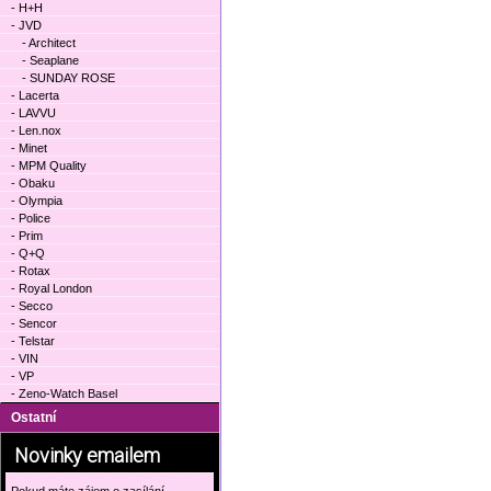
- H+H
- JVD
- Architect
- Seaplane
- SUNDAY ROSE
- Lacerta
- LAVVU
- Len.nox
- Minet
- MPM Quality
- Obaku
- Olympia
- Police
- Prim
- Q+Q
- Rotax
- Royal London
- Secco
- Sencor
- Telstar
- VIN
- VP
- Zeno-Watch Basel
Ostatní
Novinky emailem