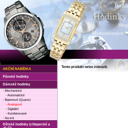
Tento produkt nelze zobrazit.
AKČNÍ NABÍDKA
Pánské hodinky
Dámské hodinky
- Mechanické
- Automatické
- Bateriové (Quartz)
- Analogové
- Digitální
- Kombinované
- Na krk
Dětské hodinky (chlapecké a