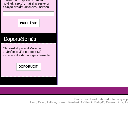
Pokud máte zájem o zasílání
novinek a akcí z našeho serveru,
zadejte prosím emailovou adresu.
Doporučte nás
Chcete-li doporučit Vašemu
známému náš obchod, stačí
stisknout tlačítko a vyplnit formulář.
Prodáváme kvalitní
dámské
hodinky
a
p
Asso
,
Casio
,
Edifice
,
Sheen
,
Pro-Trek,
G-Shock
,
Baby-G
,
Citizen
,
Doxa
,
H