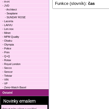
- H+H
Funkce (slovník):
čas
- JVD
- Architect
- Seaplane
- SUNDAY ROSE
- Lacerta
- LAVVU
- Len.nox
- Minet
- MPM Quality
- Obaku
- Olympia
- Police
- Prim
- Q+Q
- Rotax
- Royal London
- Secco
- Sencor
- Telstar
- VIN
- VP
- Zeno-Watch Basel
Ostatní
Novinky emailem