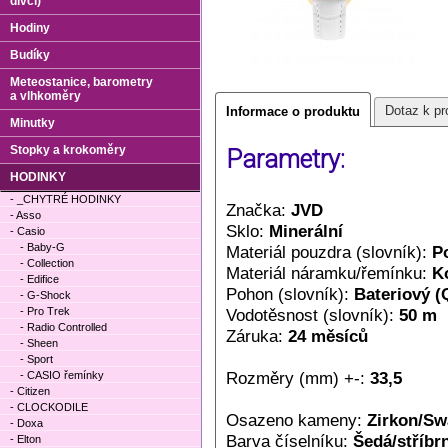
dívčí)
Hodiny
Budíky
Meteostanice, barometry
a vlhkoměry
Dotaz k pr
Informace o produktu
Minutky
Stopky a krokoměry
Parametry:
HODINKY
- _CHYTRÉ HODINKY
Značka:
JVD
- Asso
Sklo:
Minerální
- Casio
- Baby-G
Materiál pouzdra (slovník):
P
- Collection
Materiál náramku/řemínku:
K
- Edifice
Pohon (slovník):
Bateriový (
- G-Shock
- Pro Trek
Vodotěsnost (slovník):
50 m
- Radio Controlled
Záruka:
24 měsíců
- Sheen
- Sport
Rozměry (mm) +-:
33,5
- CASIO řemínky
- Citizen
- CLOCKODILE
Osazeno kameny:
Zirkon/Sw
- Doxa
Barva číselníku:
Šedá/stříbr
- Elton