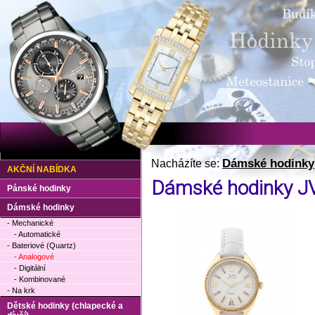
Dámské hodinky
Nacházíte se:
AKČNÍ NABÍDKA
Dámské hodinky J
Pánské hodinky
Dámské hodinky
- Mechanické
- Automatické
- Bateriové (Quartz)
- Analogové
- Digitální
- Kombinované
- Na krk
Dětské hodinky (chlapecké a