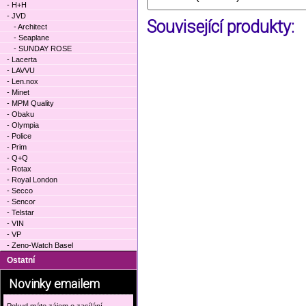
- H+H
- JVD
Související produkty:
- Architect
- Seaplane
- SUNDAY ROSE
- Lacerta
- LAVVU
- Len.nox
- Minet
- MPM Quality
- Obaku
- Olympia
- Police
- Prim
- Q+Q
- Rotax
- Royal London
- Secco
- Sencor
- Telstar
- VIN
- VP
- Zeno-Watch Basel
Ostatní
Novinky emailem