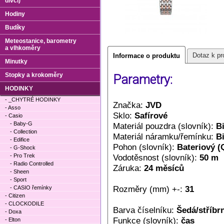
dívčí)
Hodiny
Budíky
Meteostanice, barometry
a vlhkoměry
Dotaz k pr
Informace o produktu
Minutky
Stopky a krokoměry
Parametry:
HODINKY
- _CHYTRÉ HODINKY
Značka:
JVD
- Asso
Sklo:
Safírové
- Casio
- Baby-G
Materiál pouzdra (slovník):
Bi
- Collection
Materiál náramku/řemínku:
Bi
- Edifice
Pohon (slovník):
Bateriový (
- G-Shock
- Pro Trek
Vodotěsnost (slovník):
50 m
- Radio Controlled
Záruka:
24 měsíců
- Sheen
- Sport
Rozměry (mm) +-:
31
- CASIO řemínky
- Citizen
- CLOCKODILE
Barva číselníku:
Šedá/stříbr
- Doxa
Funkce (slovník):
čas
- Elton