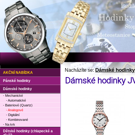
Dámské hodinky
Nacházíte se:
AKČNÍ NABÍDKA
Dámské hodinky J
Pánské hodinky
Dámské hodinky
- Mechanické
- Automatické
- Bateriové (Quartz)
- Analogové
- Digitální
- Kombinované
- Na krk
Dětské hodinky (chlapecké a