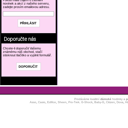
Pokud máte zájem o zasílání
novinek a akcí z našeho serveru,
zadejte prosím emailovou adresu.
Doporučte nás
Chcete-li doporučit Vašemu
známému náš obchod, stačí
stisknout tlačítko a vyplnit formulář.
Prodáváme kvalitní
dámské
hodinky
a
p
Asso
,
Casio
,
Edifice
,
Sheen
,
Pro-Trek,
G-Shock
,
Baby-G
,
Citizen
,
Doxa
,
H