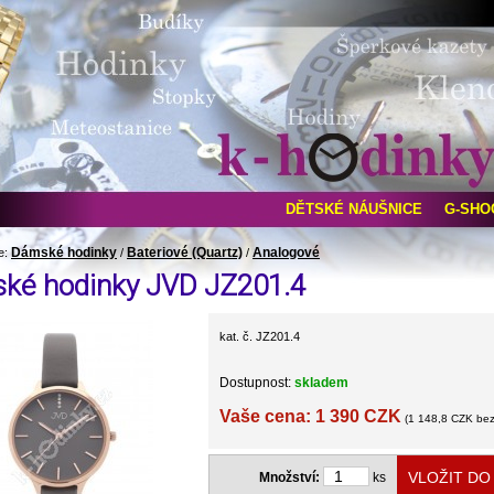
DĚTSKÉ NÁUŠNICE
G-SHO
Dámské hodinky
Bateriové (Quartz)
Analogové
e:
/
/
ké hodinky JVD JZ201.4
kat. č. JZ201.4
Dostupnost:
skladem
Vaše cena: 1 390 CZK
(1 148,8 CZK be
Množství:
ks