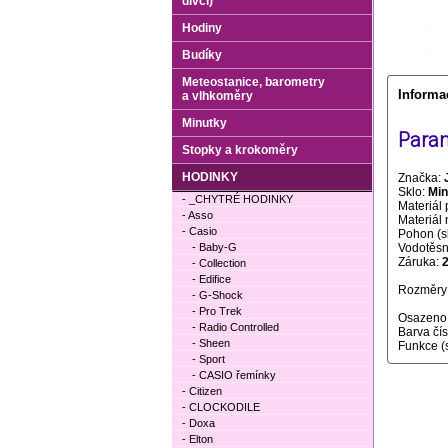
dívčí)
Hodiny
Budíky
Meteostanice, barometry
Informa
a vlhkoměry
Minutky
Param
Stopky a krokoměry
HODINKY
Značka:
Sklo:
Min
- _CHYTRÉ HODINKY
Materiál 
- Asso
Materiál
- Casio
Pohon (s
- Baby-G
Vodotěsno
Záruka:
- Collection
- Edifice
Rozměry 
- G-Shock
- Pro Trek
Osazeno
- Radio Controlled
Barva čí
- Sheen
Funkce (
- Sport
- CASIO řemínky
- Citizen
- CLOCKODILE
- Doxa
- Elton