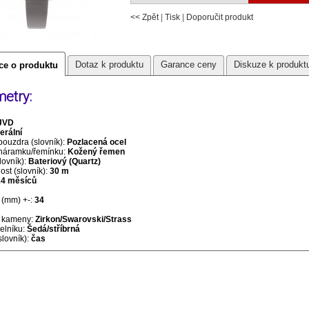
<< Zpět
|
Tisk
|
Doporučit produkt
Dotaz k produktu
Garance ceny
Diskuze k produkt
ce o produktu
etry:
JVD
erální
pouzdra (slovník):
Pozlacená ocel
 náramku/řemínku:
Kožený řemen
lovník):
Bateriový (Quartz)
st (slovník):
30 m
24 měsíců
(mm) +-:
34
 kameny:
Zirkon/Swarovski/Strass
selníku:
Šedá/stříbrná
slovník):
čas