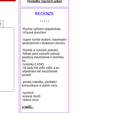
Výsledky starších anket
natural remedies rosacea
* * * * *
u
-Rychle vyřízení objednávky
-Včasné doručení
-Super rychle dodani, maximalni
spokojenost s dodanym zbozim.
-Rychlé a ochotné jednání.
-Nikde jsem nemohl sehnat
plastový mezičlánek k řemínku
na
-hodinky CASIO.
-Až tady mě vyšli vstříc a po
objednání mě mezičlánek
poslali.
-pestrá nabídka, perfektní
komunikace a dobré ceny
-rychlost
-krásné zboží
-dobrá cena
a další...