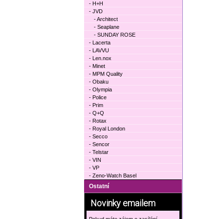
- H+H
- JVD
- Architect
- Seaplane
- SUNDAY ROSE
- Lacerta
- LAVVU
- Len.nox
- Minet
- MPM Quality
- Obaku
- Olympia
- Police
- Prim
- Q+Q
- Rotax
- Royal London
- Secco
- Sencor
- Telstar
- VIN
- VP
- Zeno-Watch Basel
Ostatní
Novinky emailem