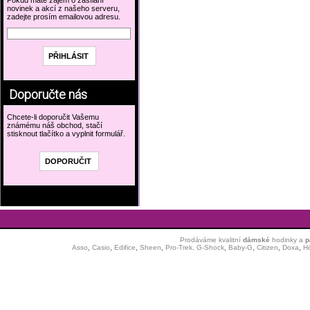
Pokud máte zájem o zasílání
novinek a akcí z našeho serveru,
zadejte prosím emailovou adresu.
Doporučte nás
Chcete-li doporučit Vašemu
známému náš obchod, stačí
stisknout tlačítko a vyplnit formulář.
Prodáváme kvalitní
dámské
hodinky
a
p
Asso
,
Casio
,
Edifice
,
Sheen
,
Pro-Trek,
G-Shock
,
Baby-G
,
Citizen
,
Doxa
,
H