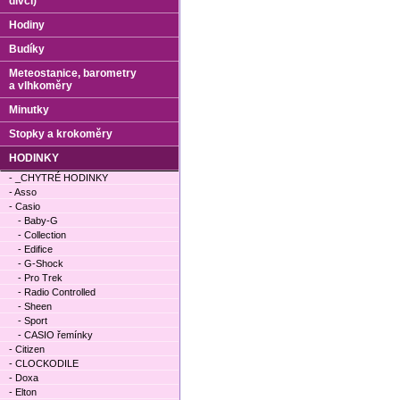
dívčí)
Hodiny
Budíky
Meteostanice, barometry
a vlhkoměry
Minutky
Stopky a krokoměry
HODINKY
- _CHYTRÉ HODINKY
- Asso
- Casio
- Baby-G
- Collection
- Edifice
- G-Shock
- Pro Trek
- Radio Controlled
- Sheen
- Sport
- CASIO řemínky
- Citizen
- CLOCKODILE
- Doxa
- Elton