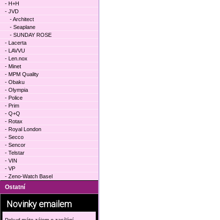
- H+H
- JVD
- Architect
- Seaplane
- SUNDAY ROSE
- Lacerta
- LAVVU
- Len.nox
- Minet
- MPM Quality
- Obaku
- Olympia
- Police
- Prim
- Q+Q
- Rotax
- Royal London
- Secco
- Sencor
- Telstar
- VIN
- VP
- Zeno-Watch Basel
Ostatní
Novinky emailem