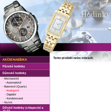
Tento produkt nelze zobrazit.
AKČNÍ NABÍDKA
Pánské hodinky
Dámské hodinky
- Mechanické
- Automatické
- Bateriové (Quartz)
- Analogové
- Digitální
- Kombinované
- Na krk
Dětské hodinky (chlapecké a